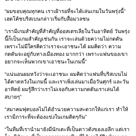
“ผมขอบคุณทุกคน เราเฝ้ารอที่จะได้เล่นเกมในวันพรุ่งนี้”
เฮดโค้ชบริสเบนกล่าวเริ่มกับสื่อมวลชน
“เรามีเกมสำคัญที่สำคัญที่ออสเตรเลียในวันอาทิตย์ วันพรุ่ง
นี้ก็เป็นเกมสำคัญเช่นกัน เราจะเล่นด้วยความไม่กดดัน
เพราะไม่มีใครคิดว่าเราจะเอาชนะได้ ผมคิดว่า ความ
กดดันจะอยู่กับทางเมืองทอง มากกว่า เพราะแฟนของเขา
อยากจะเห็นพวกเขาเอาชนะในเกมนี้”
“แน่นอนผมหวังว่าจะเอาชนะ ผมคิดว่าแฟนที่บริสเบนไม่
ได้คาดหวังในเกมนี้ และเราเพิ่งเล่นมาเมื่อวันศุกร์ และวัน
อาทิตย์ ผมรู้สึกว่าเราไม่เจอกับความกดดันเราเล่นได้
สบายๆ”
“สมาคมฟุตบอลไม่ได้อำนวยความสะดวกให้แก่เรา ทำให้
เรามีภาระที่จะต้องแข่งในเกมติดๆกัน”
“ในทีมที่เรานำมายังมีนักเตะที่เป็นดาวดังของเอลีก แต่เรา