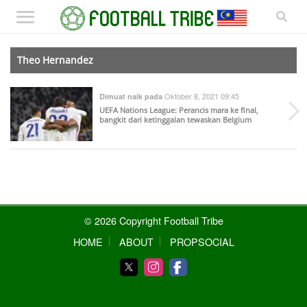
Theo Hernandez
Oktober 8, 2021 09:45
Dimuat naik pada
UEFA Nations League: Perancis mara ke final,
bangkit dari ketinggalan tewaskan Belgium
© 2026 Copyright Football Tribe
HOME
ABOUT
PROPSOCIAL