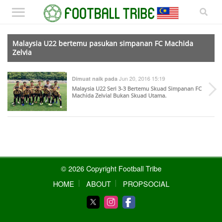
Malaysia U22 bertemu pasukan simpanan FC Machida
Zelvia
Jun 20, 2016 15:19
Dimuat naik pada
Malaysia U22 Seri 3-3 Bertemu Skuad Simpanan FC
Machida Zelvia! Bukan Skuad Utama.
© 2026 Copyright Football Tribe
HOME
ABOUT
PROPSOCIAL