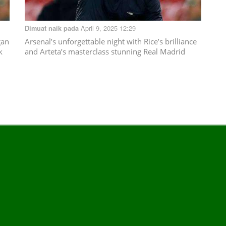
April 9, 2025 12:29
Dimuat naik pada
gan
Arsenal’s unforgettable night with Rice’s brilliance
k
and Arteta’s masterclass stunning Real Madrid