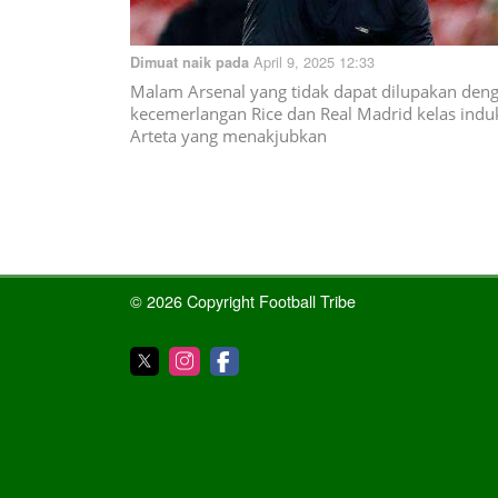
April 9, 2025 12:33
Dimuat naik pada
Malam Arsenal yang tidak dapat dilupakan den
kecemerlangan Rice dan Real Madrid kelas indu
Arteta yang menakjubkan
© 2026 Copyright Football Tribe