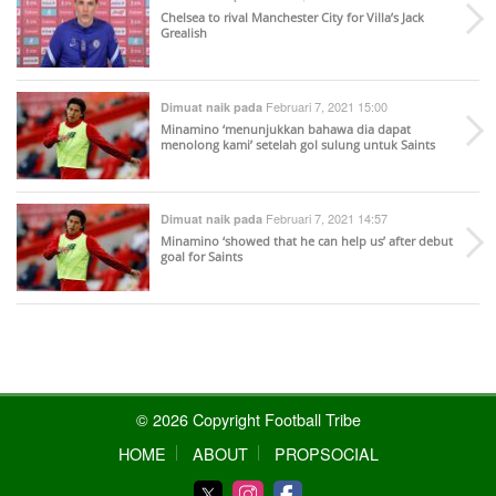
Chelsea to rival Manchester City for Villa’s Jack
Grealish
Februari 7, 2021 15:00
Dimuat naik pada
Minamino ‘menunjukkan bahawa dia dapat
menolong kami’ setelah gol sulung untuk Saints
Februari 7, 2021 14:57
Dimuat naik pada
Minamino ‘showed that he can help us’ after debut
goal for Saints
© 2026 Copyright Football Tribe
HOME
ABOUT
PROPSOCIAL