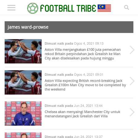
james ward-prowse
Ogos 4, 2021 09:13
Dimuat naik pada
Aston Villa menjangkakan £100 juta pemecahan
rekod Britain perpindahan Jack Grealish ke Man
City akan diselesaikan pada hujung minggu
Ogos 4, 2021 09:01
Dimuat naik pada
Aston Villa expecting British record-breaking Jack
Grealish £100m Man City move to be completed by
the weekend
Jun 24, 2021 13:44
Dimuat naik pada
Chelsea akan menyaingi Manchester City untuk
menandatangani Jack Grealish dari Villa
Jun 24, 2021 13:37
Dimuat naik pada