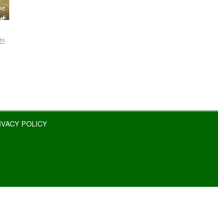
보는
IVACY POLICY