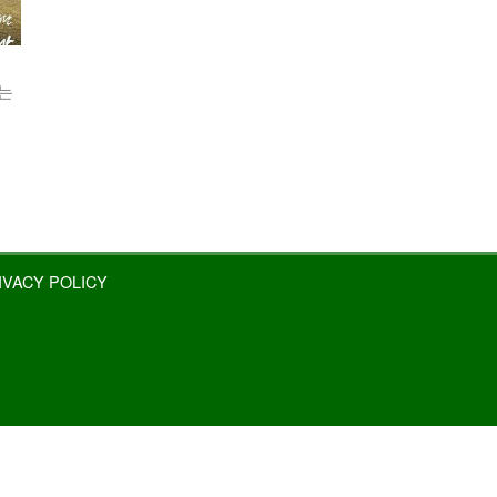
보는
IVACY POLICY