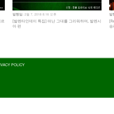
2월 7, 2018 8:16 오후
발행일:
발
테르
[발렌타인데이 특집] 떠난 그대를 그리워하며, 발렌시
[R
아 편
승
IVACY POLICY