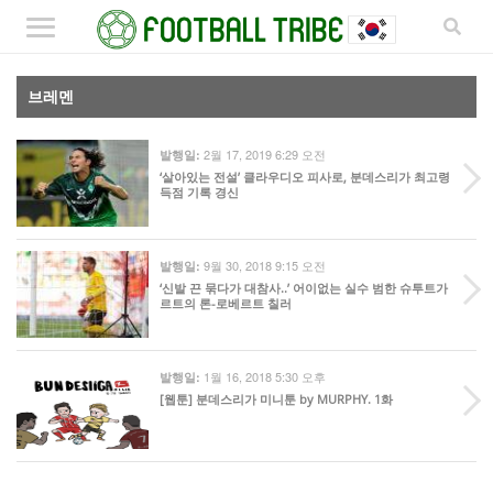
브레멘
2월 17, 2019 6:29 오전
발행일:
‘살아있는 전설’ 클라우디오 피사로, 분데스리가 최고령
득점 기록 경신
9월 30, 2018 9:15 오전
발행일:
‘신발 끈 묶다가 대참사..’ 어이없는 실수 범한 슈투트가
르트의 론-로베르트 칠러
1월 16, 2018 5:30 오후
발행일:
[웹툰] 분데스리가 미니툰 by MURPHY. 1화