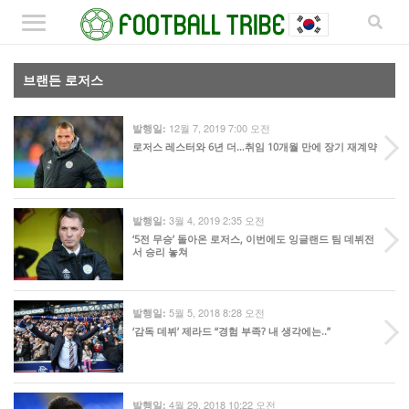
브랜든 로저스
12월 7, 2019 7:00 오전
발행일:
로저스 레스터와 6년 더…취임 10개월 만에 장기 재계약
3월 4, 2019 2:35 오전
발행일:
‘5전 무승’ 돌아온 로저스, 이번에도 잉글랜드 팀 데뷔전
서 승리 놓쳐
5월 5, 2018 8:28 오전
발행일:
‘감독 데뷔’ 제라드 “경험 부족? 내 생각에는..”
4월 29, 2018 10:22 오전
발행일: