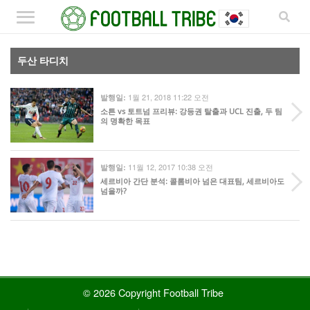
두산 타디치
1월 21, 2018 11:22 오전
발행일:
소튼 vs 토트넘 프리뷰: 강등권 탈출과 UCL 진출, 두 팀
의 명확한 목표
11월 12, 2017 10:38 오전
발행일:
세르비아 간단 분석: 콜롬비아 넘은 대표팀, 세르비아도
넘을까?
© 2026 Copyright Football Tribe