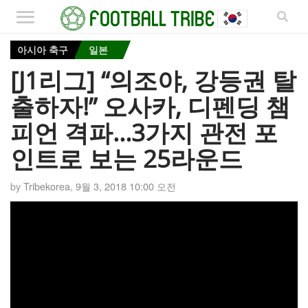
아시아 축구
일본
[J1리그] “의조야, 강등권 탈
출하자!” 오사카, 디펜딩 챔
피언 격파…3가지 관전 포
인트로 보는 25라운드
by
Tribekorea
,
9월 3, 2018 10:00 오전