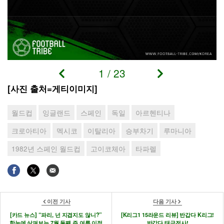
1
/
23
[사진 출처=게티이미지]
월드컵
잉글랜드
스페인
독일
아르헨티나
크로아티아
멕시코
이탈리아
승부차기
루마니아
1982년 스페인 월드컵
고이코체아
타파렐
이전 기사
다음 기사
[카드 뉴스] “파리, 넌 지겹지도 않니?”
[K리그1 15라운드 리뷰] 반갑다 K리그!
한눈에 살펴보는 7월 둘째 주 여름 이적
반갑다 태극전사!