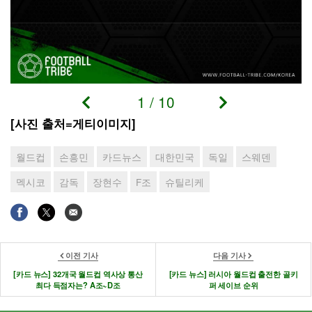
1
/
10
[사진 출처=게티이미지]
월드컵
손흥민
카드뉴스
대한민국
독일
스웨덴
멕시코
감독
장현수
F조
슈틸리케
이전 기사
다음 기사
[카드 뉴스] 32개국 월드컵 역사상 통산
[카드 뉴스] 러시아 월드컵 출전한 골키
최다 득점자는? A조~D조
퍼 세이브 순위