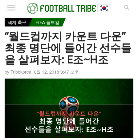
세계 축구
FIFA 월드컵
“월드컵까지 카운트 다운”
최종 명단에 들어간 선수들
을 살펴보자: E조~H조
by
Tribekorea
,
6월 12, 2018 9:47 오후