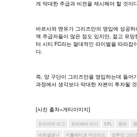
게 막대한 주급과 비전을 제시해야 할 것이다
바르사와 맨유가 그리즈만의 영입에 성공하려
액 주급자들이 많은 점도 있지만, 젊고 유망
터 시티 FC라는 절대적인 라이벌을 따라잡
다.
즉, 양 구단이 그리즈만을 영입하는데 들어가
과정에서 생각보다 막대한 자본이 투자될 것
[사진 출처=게티이미지]
프리미어 리그
프리메라 리가
EPL
맨유
맨
바르셀로나
아틀레티코 마드리드
앙투안 그리