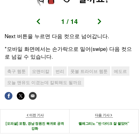
1
/
14
Next 버튼을 누르면 다음 컷으로 넘어갑니다.
*모바일 화면에서는 손가락으로 밀어(swipe) 다음 컷으
로 넘길 수 있습니다.
축구 웹툰
오맨이칼
번리
풋볼 트라이브 웹툰
에도르
오늘 맨유도 이겼는데 칼퇴해도 될까요
이전 기사
다음 기사
[오피셜] 포항, 경남 정원진 복귀로 공격
펠레그리노 “반 다이크 잘 팔았어”
강화