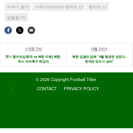
사우디 왕가
사우디아라비아 왕자의 난
왕자의 난
알힐랄 FC
이전 기사
다음 기사
[E-1 챔피언십/중국 vs 북한 리뷰] 북한,
북한 김광민 감독 “4월 평양은 잊었다..
역시 여자축구 최강자
한국전 반드시 승리”
© 2026 Copyright Football Tribe
CONTACT
PRIVACY POLICY