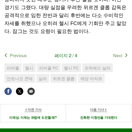
경기도 그랬다. 대량 실점을 우려한 위르겐 클롭 감독은
공격적으로 임한 전반과 달리 후반에는 다소 수비적인
자세를 취했으나 오히려 첼시 FC에게 기회만 주고 말았
다. 잠그는 것도 요령이 필요한 법이다.
Previous
페이지 2 / 4
Next
리버풀
첼시
리버풀 FC
첼시 FC
모하메드 살라
안토니오 콘테
살라
위르겐 클롭
에당 아자르
이전 기사
다음 기사
이재성, 이제는 유럽에 도전할 때?
진화한 이창민을 기대한다