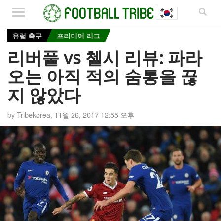
유럽 축구
프리미어 리그
리버풀 vs 첼시 리뷰: 파라
오는 아직 적의 숨통을 끊
지 않았다
by
Tribekorea
,
11월 26, 2017 12:55 오후