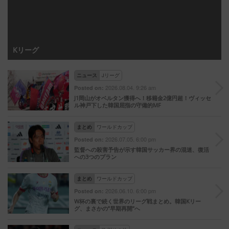
Kリーグ
ニュース
Jリーグ
2026.08.04. 9:26 am
Posted on:
J1岡山がオベルタン獲得へ！移籍金2億円超！ヴィッセ
ル神戸下した韓国屈指の守備的MF
まとめ
ワールドカップ
2026.07.05. 6:00 pm
Posted on:
監督への殺害予告が示す韓国サッカー界の混迷、復活
への3つのプラン
まとめ
ワールドカップ
2026.06.10. 6:00 pm
Posted on:
W杯の裏で続く世界のリーグ戦まとめ。韓国Kリー
グ、まさかの”早期再開”へ