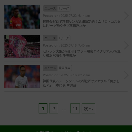
ニュース
Jリーグ
2025.07.22. 6:14 am
Posted on:
移籍金ゼロで京都サンガ退団決定的！ムリロ・コスタ
にJリーグ他クラブ移籍浮上か
ニュース
Jリーグ
2025.07.18. 7:40 am
Posted on:
セレッソ大阪が9億円オファー用意？イタリア人FW巡
り横浜FC等と争奪戦か
ニュース
韓国代表
2025.07.16. 8:12 am
Posted on:
韓国代表ムン・ソンミンの“演技”でファウル「何かし
た？」日本代表OB異論
Posts
1
2
…
11
次へ
pagination