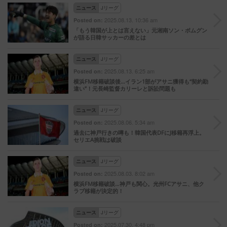
ニュース
Jリーグ
2025.08.13. 10:36 am
Posted on:
「もう韓国が上とは言えない」元湘南ソン・ボムグン
が語る日韓サッカーの差とは
ニュース
Jリーグ
2025.08.13. 6:25 am
Posted on:
横浜FM移籍破談後…イラン1部がアサニ獲得も“契約勘
違い”！元長崎監督カリーレと訴訟問題も
ニュース
Jリーグ
2025.08.06. 5:34 am
Posted on:
過去に神戸行きの噂も！韓国代表DFにJ移籍再浮上。
セリエA挑戦は破談
ニュース
Jリーグ
2025.08.03. 8:02 am
Posted on:
横浜FM移籍破談…神戸も関心。光州FCアサニ、他ク
ラブ移籍が決定的！
ニュース
Jリーグ
2025.07.30. 4:48 pm
Posted on: