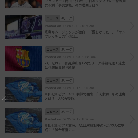
ファジアーノ岡山・江坂任、日本メディアの一部報道
に不満「事実無根」その理由とは？
ニュース
Jリーグ
2025.10.21. 8:24 am
Posted on:
広島キム・ジュソンが激白！「難しかった…」「サン
フレッチェの守備は…」
ニュース
Jリーグ
2025.09.23. 10:49 am
Posted on:
バルセロナ下部組織出身FWにJリーグ移籍報道！過去
に代表招集巡り騒動
ニュース
Jリーグ
2025.09.17. 7:07 am
Posted on:
町田ゼルビア、ACLE初戦で観客5千人未満…その理由
とは？「AFCが制限」
ニュース
Jリーグ
2025.09.15. 8:09 am
Posted on:
町田ゼルビアと激突。ACLE対戦相手のFCソウルに弱
点！「試合序盤に…」