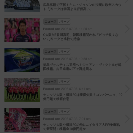
広島移籍で正解！キム・ジュソンの決断に欧州スカウ
ト「Jリーグは韓国より評価高い」
ニュース
Jリーグ
2025.07.25. 11:25 am
Posted on:
C大阪MF香川真司、韓国移籍問われ「ピッチ良くな
い」Jリーグと比較で持論
ニュース
Jリーグ
2025.07.25. 10:58 am
Posted on:
徳島ヴォルティス退団へ！ジョアン・ヴィクトルが韓
国移籍。吉田達磨の下で再起図る
ニュース
Jリーグ
2025.07.25. 6:44 am
Posted on:
セレッソ大阪・横浜FCは獲得失敗？コンパーニョ、10
億円超で移籍合意
ニュース
Jリーグ
2025.07.22. 7:01 am
Posted on:
セレッソ大阪や横浜FCの他に…イタリア人FW争奪戦
で新展開！移籍金10億円超か