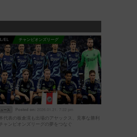
L/EL
チャンピオンズリーグ
2026.01.21. 7:22 pm
Posted on:
ュース
本代表の板倉滉も出場のアヤックス、見事な勝利
チャンピオンズリーグの夢をつなぐ