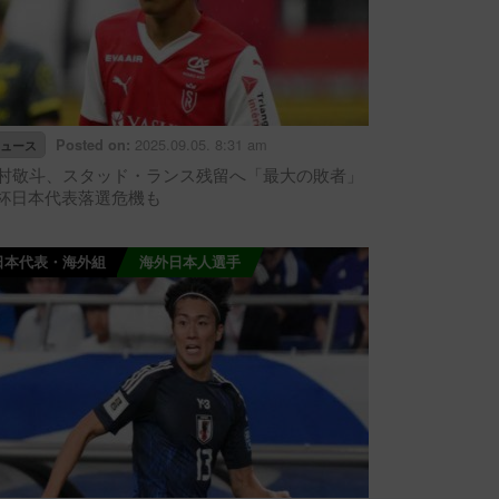
2025.09.05. 8:31 am
Posted on:
ュース
村敬斗、スタッド・ランス残留へ「最大の敗者」
杯日本代表落選危機も
日本代表・海外組
海外日本人選手