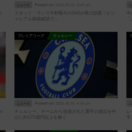
2025.09.03. 9:46 am
Posted on:
ニュース
ニ
の
スタッド・ランス中村敬斗のSNSが再び話題！ビジ
中
ャレアル移籍破談で…
「
プレミアリーグ
チェルシー
2025.08.30. 4:50 pm
Posted on:
ニュース
ニ
ル
チェルシー、チームから追放された選手の放出を中
レ
心に約575億円以上を稼ぐ
手