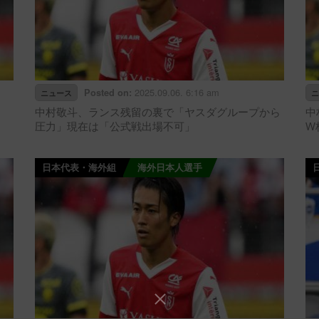
2025.09.06. 6:16 am
Posted on:
ニュース
ニ
中村敬斗、ランス残留の裏で「ヤスダグループから
中
圧力」現在は「公式戦出場不可」
W
日本代表・海外組
海外日本人選手