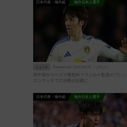
日本代表・海外組
海外日本人選手
2025.08.08. 11:55 pm
Posted on:
ニュース
田中碧がリーズで構想外？ファルケ監督のプレシ
ズンマッチでの決断が話題に
日本代表・海外組
海外日本人選手