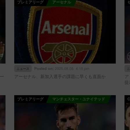
プレミアリーグ
アーセナル
2025.08.08. 4:15 pm
Posted on:
ニュース
ニ
ー
アーセナル、新加入選手の課題に早くも直面か
ア
提
プレミアリーグ
マンチェスター・ユナイテッド
C