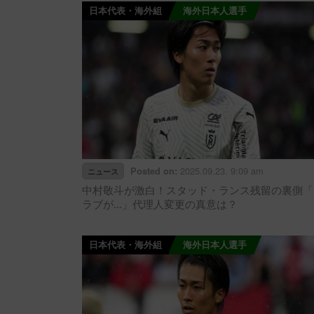
日本代表・海外組
海外日本人選手
2025.09.23. 9:09 am
Posted on:
ニュース
中村敬斗が激白！スタッド・ランス残留の裏側「
ラブが…」代理人変更の真意は？
日本代表・海外組
海外日本人選手