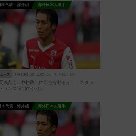
日本代表・海外組
海外日本人選手
2025.09.14. 10:57 am
Posted on:
ュース
夏残留も…中村敬斗に新たな動きが！「スタッ
・ランス退団の予兆」
日本代表・海外組
海外日本人選手