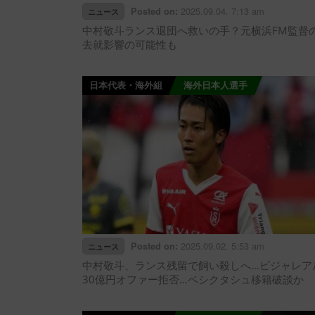
2025.09.04. 7:13 am
Posted on:
ニュース
中村敬斗ランス退団へ救いの手？元横浜FM監督
去就影響の可能性も
日本代表・海外組
海外日本人選手
2025.09.02. 5:53 am
Posted on:
ニュース
中村敬斗、ランス残留で飼い殺しへ…ビジャレア
30億円オファー拒否…ベシクタシュ移籍破談か