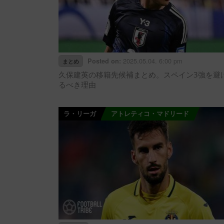
2025.05.04. 6:00 pm
Posted on:
まとめ
久保建英の移籍先候補まとめ。スペイン3強を避
るべき理由
ラ・リーガ
アトレティコ・マドリード