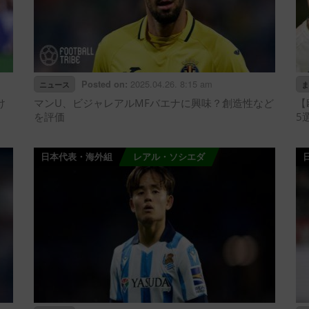
2025.04.26. 8:15 am
Posted on:
ニュース
ま
け
マンU、ビジャレアルMFバエナに興味？創造性など
【
を評価
5
日本代表・海外組
レアル・ソシエダ