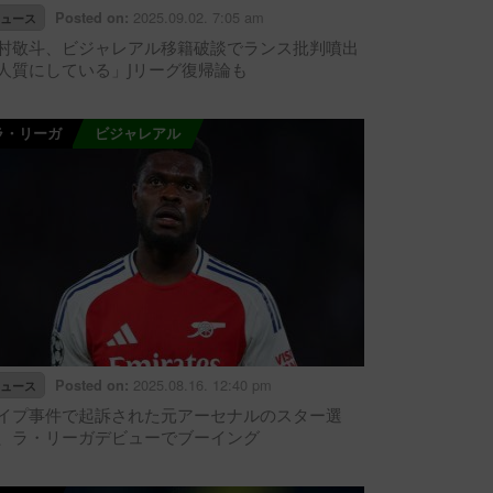
2025.09.02. 7:05 am
Posted on:
ュース
村敬斗、ビジャレアル移籍破談でランス批判噴出
人質にしている」Jリーグ復帰論も
ラ・リーガ
ビジャレアル
2025.08.16. 12:40 pm
Posted on:
ュース
イプ事件で起訴された元アーセナルのスター選
、ラ・リーガデビューでブーイング