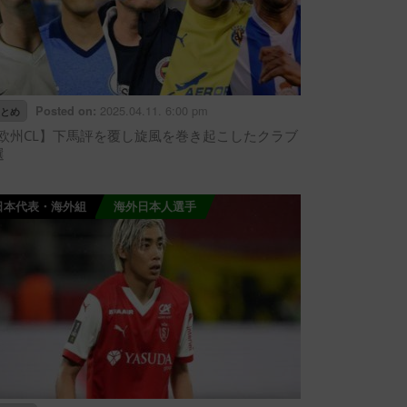
2025.04.11. 6:00 pm
Posted on:
とめ
欧州CL】下馬評を覆し旋風を巻き起こしたクラブ
選
日本代表・海外組
海外日本人選手