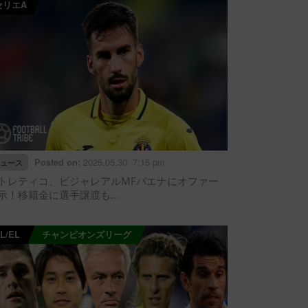
セリエA
2025.05.30. 7:15 pm
Posted on:
ュース
トレティコ、ビジャレアルMFバエナにオファー
示！移籍金に選手譲渡も…
L/EL
チャンピオンズリーグ