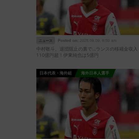
2025.09.09. 8:50 am
Posted on:
ニュース
中村敬斗、退団阻止の裏で…ランスの移籍金収入
110億円超！伊東純也は5億円
日本代表・海外組
海外日本人選手