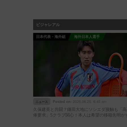
ビジャレアル
日本代表・海外組
海外日本人選手
2026.06.25. 6:45 am
Posted on:
ニュース
久保建英と共闘？鎌田大地にソシエダ接触も「高
俸要求」5クラブ関心！本人は希望の移籍先明か