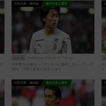
日本代表・海外組
海外日本人選手
2025.09.15. 7:26 am
Posted on:
ニュース
ニ
ク
中村敬斗が激白！「サッカーに集中したい」ランス
今
残留、代理人変更の真意とは？
ド
日本代表・海外組
海外日本人選手