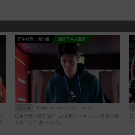
日本代表・海外組
海外日本人選手
C
2026.01.21. 7:39 pm
Posted on:
ニュース
ニ
年
日本代表の冨安健洋への質問にアヤックス監督が苛
日
す
立ち「それはいかにも…」
で