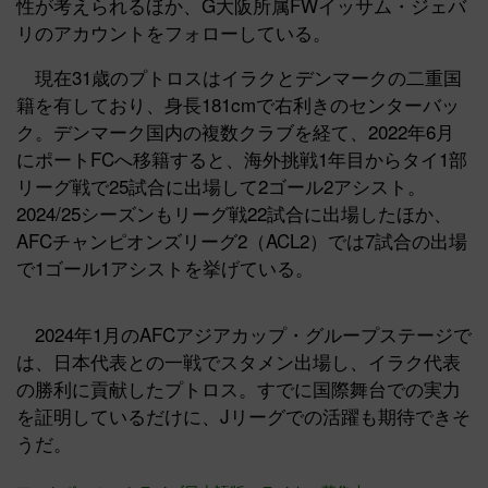
性が考えられるほか、G大阪所属FWイッサム・ジェバ
リのアカウントをフォローしている。
現在31歳のプトロスはイラクとデンマークの二重国
籍を有しており、身長181cmで右利きのセンターバッ
ク。デンマーク国内の複数クラブを経て、2022年6月
にポートFCへ移籍すると、海外挑戦1年目からタイ1部
リーグ戦で25試合に出場して2ゴール2アシスト。
2024/25シーズンもリーグ戦22試合に出場したほか、
AFCチャンピオンズリーグ2（ACL2）では7試合の出場
で1ゴール1アシストを挙げている。
2024年1月のAFCアジアカップ・グループステージで
は、日本代表との一戦でスタメン出場し、イラク代表
の勝利に貢献したプトロス。すでに国際舞台での実力
を証明しているだけに、Jリーグでの活躍も期待できそ
うだ。