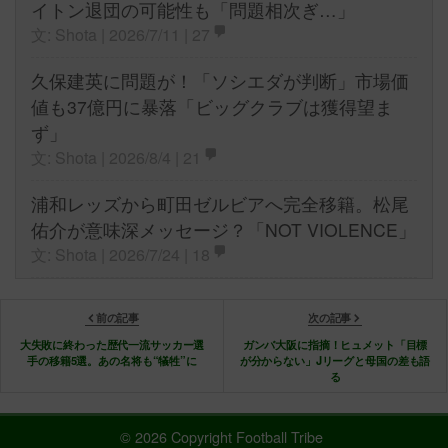
イトン退団の可能性も「問題相次ぎ…」
文: Shota | 2026/7/11 |
27
久保建英に問題が！「ソシエダが判断」市場価
値も37億円に暴落「ビッグクラブは獲得望ま
ず」
文: Shota | 2026/8/4 |
21
浦和レッズから町田ゼルビアへ完全移籍。松尾
佑介が意味深メッセージ？「NOT VIOLENCE」
文: Shota | 2026/7/24 |
18
前の記事
次の記事
大失敗に終わった歴代一流サッカー選
ガンバ大阪に指摘！ヒュメット「目標
手の移籍5選。あの名将も“犠牲”に
が分からない」Jリーグと母国の差も語
る
© 2026 Copyright Football Tribe