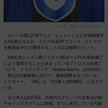
ガンバ大阪 写真：Getty Images
ガンバ大阪はFWデニス・ヒュメットなど外国籍選手
を5名抱えるなか、イラク代表DFフランス・プトロス
を移籍金ゼロで獲得することがほぼ確実だという。
2024/25シーズン限りでタイ1部ポートFCを契約満了
により退団することが決まっているプトロスの去就に
ついて、イラクメディア『Alrabia Sports』は5月6日に
「彼はG大阪移籍に向けて、最終調整を行っている」
とリポート。『SM』も「G大阪と契約間近」と伝えて
いる。
また本人は5月5日、渋谷のスクランブル交差点の様
子をインスタグラムに投稿。すでに来日している可能