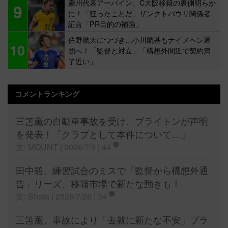
豪州代表アーバイン、C大阪移籍の裏側明らか
9
に！「狂ったことだ」ザンクトパウリ関係者
証言「PR目的の補強」
佐野航大につづき…小川航基もナイメヘン退
10
団へ！「監督と対立」「構想外間近で契約満
了近い」
コメントランキング
三笘薫の自動車事故を受け、ブライトンが声明
を発表！「クラブとして本件について…」
文: MOUNT | 2026/7/9 |
44
田中碧、練習試合のミスで「監督から構想外通
告」リーズ、移籍市場で新たな動きも！
文: Shota | 2026/7/28 |
34
三笘薫、事故により「去就に新たな不安」ブラ