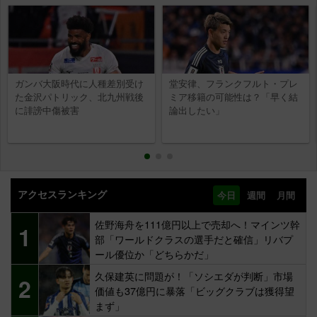
ガンバ大阪時代に人種差別受け
堂安律、フランクフルト・プレ
た金沢パトリック、北九州戦後
ミア移籍の可能性は？「早く結
に誹謗中傷被害
論出したい」
アクセスランキング
今日
週間
月間
佐野海舟を111億円以上で売却へ！マインツ幹
1
部「ワールドクラスの選手だと確信」リバプ
ール優位か「どちらかだ」
久保建英に問題が！「ソシエダが判断」市場
2
価値も37億円に暴落「ビッグクラブは獲得望
まず」