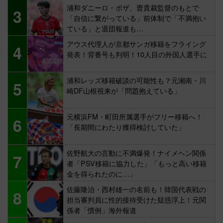
浦和ダニーロ・ボザ、曺貴裁監督のもとで
3
「自信に繋がっている」前体制で「不満抱い
ている」と退団報道も…
アウス代理人が京都サンガ移籍をフライング
4
発表！背番号も判明！10人目の外国人選手に
浦和レッズ移籍破談の可能性も？元湘南・川
5
崎DF山根視来が「問題抱えている」
元横浜FM・町田所属選手がフリー移籍へ！
6
「長期間にわたり獲得検討していた」
佐野航大の言動に不満爆発！ナイメヘン関係
7
者「PSV移籍に協力した」「もっと高い移籍
金を得られたのに…」
佐藤隆治・西村雄一の名前も！韓国代表戦の
8
担当審判員に性的接待受けた疑惑浮上！元関
係者「慣例」海外報道