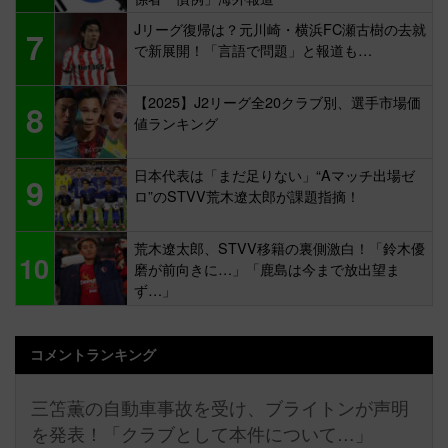
Jリーグ復帰は？元川崎・横浜FC瀬古樹の去就
7
で新展開！「言語で問題」と報道も…
【2025】J2リーグ全20クラブ別、選手市場価
8
値ランキング
日本代表は「まだ足りない」“Aマッチ出場ゼ
9
ロ”のSTVV荒木遼太郎が課題指摘！
荒木遼太郎、STVV移籍の裏側激白！「鈴木優
10
磨が前向きに…」「鹿島は今まで放出望ま
ず…」
コメントランキング
三笘薫の自動車事故を受け、ブライトンが声明
を発表！「クラブとして本件について…」