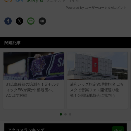
関連記事
J1広島移籍の憶測も！元セルテ
浦和レッズ指定管理非指名…埼
ィックFWが豪州1部退団へ。
スタで音楽フェス開催巡り物
ACL2で対戦
議！公園緑地協会に批判も
アクセスランキング
今日