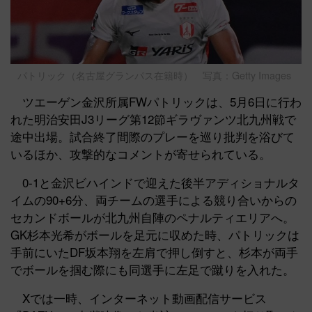
パトリック（名古屋グランパス在籍時） 写真：Getty Images
ツエーゲン金沢所属FWパトリックは、5月6日に行わ
れた明治安田J3リーグ第12節ギラヴァンツ北九州戦で
途中出場。試合終了間際のプレーを巡り批判を浴びて
いるほか、攻撃的なコメントが寄せられている。
0-1と金沢ビハインドで迎えた後半アディショナルタ
イムの90+6分、両チームの選手による競り合いからの
セカンドボールが北九州自陣のペナルティエリアへ。
GK杉本光希がボールを足元に収めた時、パトリックは
手前にいたDF坂本翔を左肩で押し倒すと、杉本が両手
でボールを掴む際にも同選手に左足で蹴りを入れた。
Xでは一時、インターネット動画配信サービス