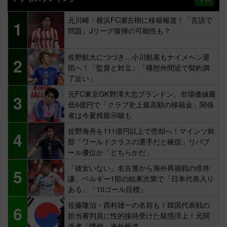
元川崎・横浜FC瀬古樹に移籍報道！「言語で
1
問題」Jリーグ復帰の可能性も？
佐野航大につづき…小川航基もナイメヘン退
2
団へ！「監督と対立」「構想外間近で契約満
了近い」
元FC東京GK野澤大志ブランドン、市場価値最
3
低6億円で「クラブ史上最高額の移籍金」関係
者は今夏残留示唆も
佐野海舟を111億円以上で売却へ！マインツ幹
4
部「ワールドクラスの選手だと確信」リバプ
ール優位か「どちらかだ」
「彼女いない」名古屋から海外再挑戦の倍井
5
謙、ベルギー1部の結果次第で「日本代表入り
ある」「10ゴール目標」
佐藤隆治・西村雄一の名前も！韓国代表戦の
6
担当審判員に性的接待受けた疑惑浮上！元関
係者「慣例」海外報道