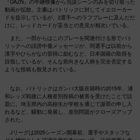
『DAZN』の中継映像から当該シーンのみを切り取った
動画が拡散。主審はパトリックに対してイエローカー
ドを提示しているが、2選手へのラフプレーに及んだだ
けに、レッドカードが妥当との意見が相次いでいる。
また、一部からはこのプレーを関連付ける形でパト
リックへの誹謗中傷メッセージが。同選手は以前から
漢字やひらがなの習得に励むなど、日本国籍の取得を
目指しているが、そんな前向きな人柄を完全否定する
ような投稿も散見されている。
なお、パトリックはガンバ大阪在籍時の2015年、浦
和レッズ戦後に人種差別投稿の被害を受けたことで話
題に。埼玉県内の高校生が学校を通じて謝罪の申し入
れるなど、騒動に発展し、差別問題がクローズアップ
された。
Jリーグは2025シーズン開幕前、選手やスタッフな
どを標的とした誹謗中傷行為について、法的措置を含