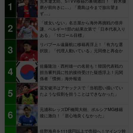
荒木遼太郎、STVV移籍の裏側激白！「鈴木優
1
磨が前向きに…」「鹿島は今まで放出望ま
ず…」
「彼女いない」名古屋から海外再挑戦の倍井
2
謙、ベルギー1部の結果次第で「日本代表入り
ある」「10ゴール目標」
リバプール遠藤航に移籍再浮上！「有力な選
3
択肢」「代理人動いている」元同僚と再会か
佐藤隆治・西村雄一の名前も！韓国代表戦の
4
担当審判員に性的接待受けた疑惑浮上！元関
係者「慣例」海外報道
冨安健洋はアヤックスで「当初思い描いてい
5
たような役割を担うことはできなかった」
元浦和レッズDF橋岡大樹、ボルシアMG移籍
6
後に激白！「居心地良くなかった」
佐野海舟を111億円以上で売却へ！マインツ幹