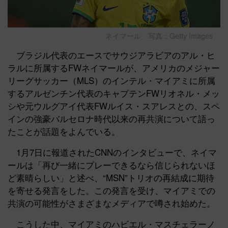
ネイマール 写真：Getty Images
ブラジル代表のエースでサウジアラビアのアル・ヒ
ラルに所属するFWネイマールが、アメリカのメジャー
リーグサッカー（MLS）のインテル・マイアミに所属
するアルゼンチン代表のキャプテンFWリオネル・メッ
シや元ウルグアイ代表FWルイス・スアレスとの、スペ
インの強豪バルセロナ時代以来の再共演について語っ
たことが話題をよんでいる。
1月7日に報道されたCNNのインタビューで、ネイマ
ールは「再び一緒にプレーできるなら信じられないほ
ど素晴らしい」と述べ、“MSN”トリオの再結成に期待
を寄せる発言をした。この発言を受け、マイアミでの
共演の可能性がさまざまなメディアで噂され始めた。
こうした中、マイアミのハビエル・マスチェラーノ