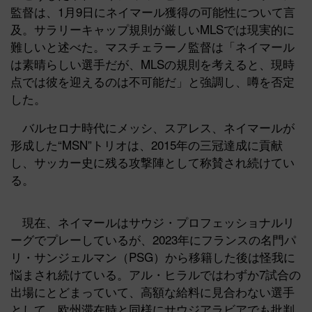
監督は、1月9日にネイマール獲得の可能性について言
及。サラリーキャップ規則が厳しいMLSでは現実的に
難しいと述べた。マスチェラーノ監督は「ネイマール
は素晴らしい選手だが、MLSの規則を考えると、現時
点では彼を迎えるのは不可能だ」と強調し、噂を否定
した。
バルセロナ時代にメッシ、スアレス、ネイマールが
形成した“MSN”トリオは、2015年の三冠達成に貢献
し、サッカー史に残る攻撃陣として称賛され続けてい
る。
現在、ネイマールはサウジ・プロフェッショナルリ
ーグでプレーしているが、2023年にフランスの名門パ
リ・サンジェルマン（PSG）から移籍した後は怪我に
悩まされ続けている。アル・ヒラルではわずか7試合の
出場にとどまっていて、高額な給料に見合わない選手
として、欧州滞在時と同様にサウジアラビアでも批判