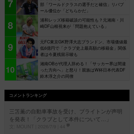
7
部「ワールドクラスの選手だと確信」リバプ
ール優位か「どちらかだ」
浦和レッズ移籍破談の可能性も？元湘南・川
8
崎DF山根視来が「問題抱えている」
元FC東京GK野澤大志ブランドン、市場価値最
9
低6億円で「クラブ史上最高額の移籍金」関係
者は今夏残留示唆も
湘南OBが代理人辞める！「サッカー界は間違
10
った方向へ」と怒り！親族はW杯日本代表DF
鈴木淳之介の同僚
コメントランキング
三笘薫の自動車事故を受け、ブライトンが声明
を発表！「クラブとして本件について…」
文: MOUNT | 2026/7/9 |
44