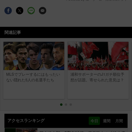
関連記事
MLSでプレーするにはもったい
浦和サポーターのJ1ガチ順位予
ない隠れた5人の名選手たち
想が話題。寄せられた意見は？
アクセスランキング
今日
週間
月間