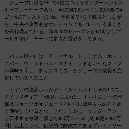
ジョーブは現在EFLで4位につけるサンダーランドの
キープレーヤーであり、今2024/25シーズン22試合で4
ゴール3アシストを記録。守備的MFを主戦場としなが
ら、中央や攻撃的なポジションでもプレーする多才さ
を兼ね備えている。昨2023/24シーズンも47試合で7ゴ
ールを挙げ、チームに多大な貢献をしてきた。
パレス以外には、アーセナル、トッテナム・ホット
スパー、ウェストハム・ユナイテッドといったクラブ
が興味を示し、多くのスカウトがジョーブの成長を注
視しているとのこと。
ドイツの強豪ボルシア・ドルトムントもその1つで、
ドイツメディア『BILD』によれば、ドルトムントの幹
部はジョーブが兄ジュードと同様に成功を収めると高
く期待しているとのことだ。しかし、サンダーランド
が要求する移籍金額は2,000万ユーロ（約32億6,467万
円）以上とされ、伝統的に財政力のあるプレミアリー