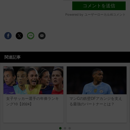
関連記事
女子サッカー選手の年俸ランキ
マンCの鉄壁DFアカンジを支え
ング10【2024】
る最強のパートナーとは？