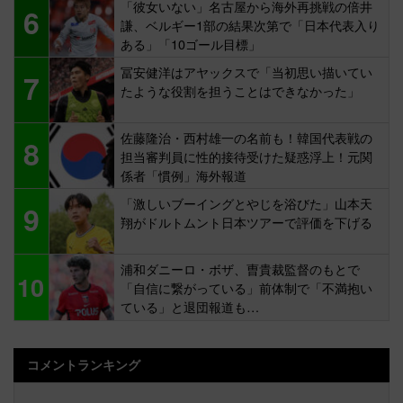
「彼女いない」名古屋から海外再挑戦の倍井
6
謙、ベルギー1部の結果次第で「日本代表入り
ある」「10ゴール目標」
冨安健洋はアヤックスで「当初思い描いてい
7
たような役割を担うことはできなかった」
佐藤隆治・西村雄一の名前も！韓国代表戦の
8
担当審判員に性的接待受けた疑惑浮上！元関
係者「慣例」海外報道
「激しいブーイングとやじを浴びた」山本天
9
翔がドルトムント日本ツアーで評価を下げる
浦和ダニーロ・ボザ、曺貴裁監督のもとで
10
「自信に繋がっている」前体制で「不満抱い
ている」と退団報道も…
コメントランキング