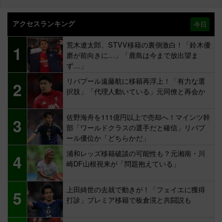
アクセスランキング
今日
荒木遼太郎、STVV移籍の裏側激白！「鈴木優
1
磨が前向きに…」「鹿島は今まで放出望ま
ず…」
リバプール遠藤航に移籍再浮上！「有力な選
2
択肢」「代理人動いている」元同僚と再会か
佐野海舟を111億円以上で売却へ！マインツ幹
3
部「ワールドクラスの選手だと確信」リバプ
ール優位か「どちらかだ」
浦和レッズ移籍破談の可能性も？元湘南・川
4
崎DF山根視来が「問題抱えている」
上田綺世の去就で動きが！「フェイエに獲得
5
打診」プレミア移籍で板倉滉と共闘説も