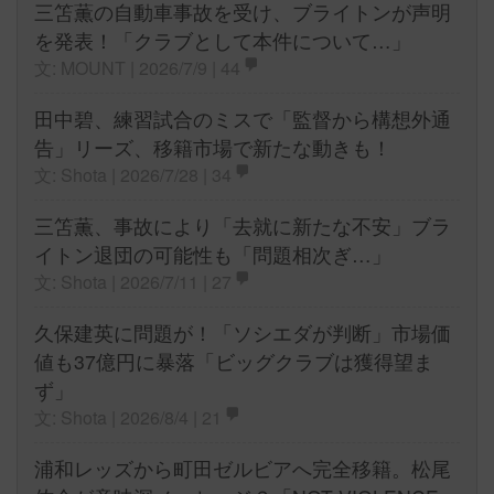
三笘薫の自動車事故を受け、ブライトンが声明
を発表！「クラブとして本件について…」
文: MOUNT | 2026/7/9 |
44
田中碧、練習試合のミスで「監督から構想外通
告」リーズ、移籍市場で新たな動きも！
文: Shota | 2026/7/28 |
34
三笘薫、事故により「去就に新たな不安」ブラ
イトン退団の可能性も「問題相次ぎ…」
文: Shota | 2026/7/11 |
27
久保建英に問題が！「ソシエダが判断」市場価
値も37億円に暴落「ビッグクラブは獲得望ま
ず」
文: Shota | 2026/8/4 |
21
浦和レッズから町田ゼルビアへ完全移籍。松尾