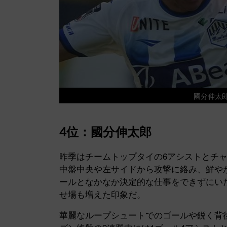
國分伸太郎 
4位：國分伸太郎
昨季はチームトップタイの6アシストとチ
中盤中央や左サイドから攻撃に絡み、鮮や
ールとなかなか決定的な仕事をできずにい
せ場も増えた印象だ。
華麗なループシュートでのゴールや鋭く背