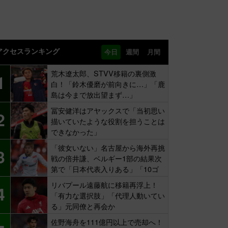
アクセスランキング
今日
週間
月間
荒木遼太郎、STVV移籍の裏側激
1
白！「鈴木優磨が前向きに…」「鹿
島は今まで放出望まず…」
冨安健洋はアヤックスで「当初思い
2
描いていたような役割を担うことは
できなかった」
「彼女いない」名古屋から海外再挑
3
戦の倍井謙、ベルギー1部の結果次
第で「日本代表入りある」「10ゴ
ール目標」
リバプール遠藤航に移籍再浮上！
4
「有力な選択肢」「代理人動いてい
る」元同僚と再会か
佐野海舟を111億円以上で売却へ！