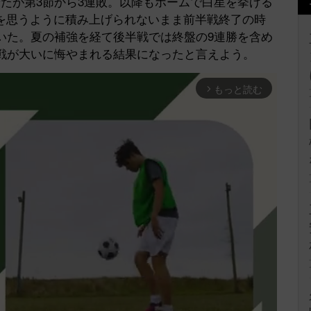
たが第3節から3連敗。以降もホームで白星を挙げる
を思うように積み上げられないまま前半戦終了の時
いた。夏の補強を経て後半戦では終盤の9連勝を含め
半戦が大いに悔やまれる結果になったと言えよう。
もっと読む
arrow_forward_ios