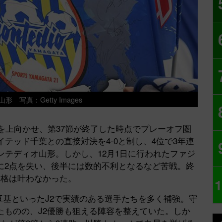
 写真：Getty Images
子を上向かせ、第37節が終了した時点でプレーオフ圏
テッド千葉との直接対決を4-0と制し、4位で3年連
ンテディオ山形。しかし、12月1日に行われたファジ
に2点を失い、後半には数的不利となるなど苦戦。終
昇格は叶わなかった。
1
亘基といったJ2で実績のある選手たちを多く補強。守
たものの、J2優勝も狙える陣容を整えていた。しか