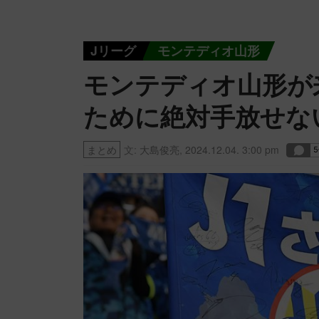
Jリーグ
モンテディオ山形
モンテディオ山形が
ために絶対手放せな
まとめ
文:
大島俊亮
,
2024.12.04. 3:00 pm