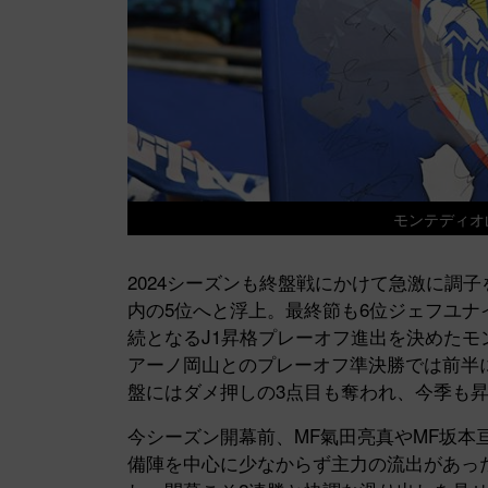
モンテディオ山形
2024シーズンも終盤戦にかけて急激に調
内の5位へと浮上。最終節も6位ジェフユナイ
続となるJ1昇格プレーオフ進出を決めたモ
アーノ岡山とのプレーオフ準決勝では前半
盤にはダメ押しの3点目も奪われ、今季も
今シーズン開幕前、MF氣田亮真やMF坂本
備陣を中心に少なからず主力の流出があっ