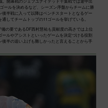
潤哉。開幕戦のジェフユナイテッド千葉戦では途中出
もゴールを決めるなど、シーズン序盤からチームに勝
ン後半戦に入って以降はベンチスタートとなるゲー
を通してチームトップの11ゴールを挙げている。
守備の要であるDF西村慧祐も貢献度の高さでは上位
ゴールやアシストといったゲームを決定づける役割
ン後半の追い上げも難しかったと言えることから手