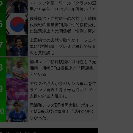
5
マインツ幹部「ワールドクラスの選
手だと確信」リバプール優位か「ど
ちらかだ」
佐藤隆治・西村雄一の名前も！韓国
6
代表戦の担当審判員に性的接待受け
た疑惑浮上！元関係者「慣例」海外
報道
上田綺世の去就で動きが！「フェイ
7
エに獲得打診」プレミア移籍で板倉
滉と共闘説も
浦和レッズ移籍破談の可能性も？元
8
湘南・川崎DF山根視来が「問題抱
えている」
アウス代理人が京都サンガ移籍をフ
9
ライング発表！背番号も判明！10
人目の外国人選手に
元浦和レッズDF橋岡大樹、ボルシ
0
アMG移籍後に激白！「居心地良く
なかった」