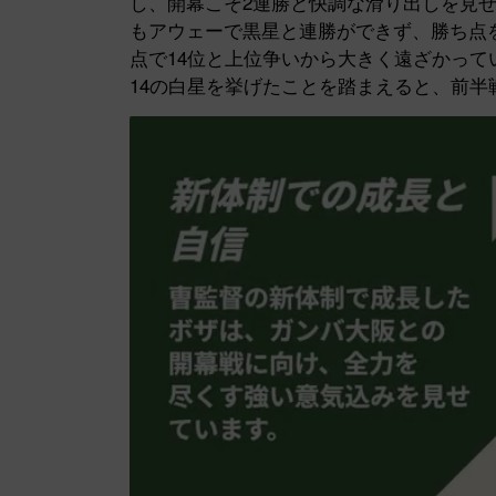
し、開幕こそ2連勝と快調な滑り出しを見せ
もアウェーで黒星と連勝ができず、勝ち点
点で14位と上位争いから大きく遠ざかって
14の白星を挙げたことを踏まえると、前