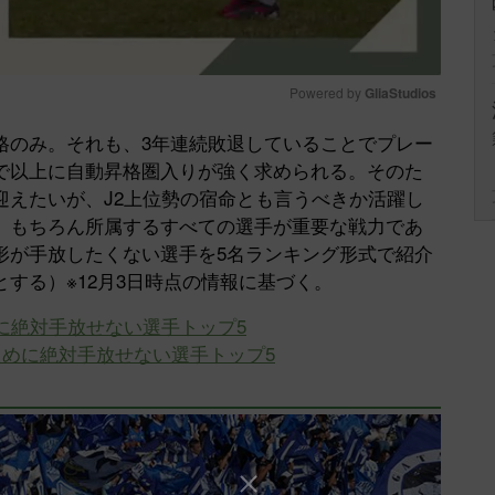
Powered by 
GliaStudios
格のみ。それも、3年連続敗退していることでプレー
Mute
で以上に自動昇格圏入りが強く求められる。そのた
迎えたいが、J2上位勢の宿命とも言うべきか活躍し
。もちろん所属するすべての選手が重要な戦力であ
形が手放したくない選手を5名ランキング形式で紹介
する）※12月3日時点の情報に基づく。
に絶対手放せない選手トップ5
ために絶対手放せない選手トップ5