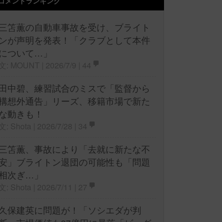
コメントランキング
三笘薫の自動車事故を受け、ブライト
ンが声明を発表！「クラブとして本件
について…」
文: MOUNT | 2026/7/9 |
44
田中碧、練習試合のミスで「監督から
構想外通告」リーズ、移籍市場で新た
な動きも！
文: Shota | 2026/7/28 |
34
三笘薫、事故により「去就に新たな不
安」ブライトン退団の可能性も「問題
相次ぎ…」
文: Shota | 2026/7/11 |
27
久保建英に問題が！「ソシエダが判