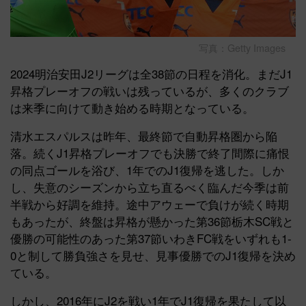
写真：Getty Images
2024明治安田J2リーグは全38節の日程を消化。まだJ1
昇格プレーオフの戦いは残っているが、多くのクラブ
は来季に向けて動き始める時期となっている。
清水エスパルスは昨年、最終節で自動昇格圏から陥
落。続くJ1昇格プレーオフでも決勝で終了間際に痛恨
の同点ゴールを浴び、1年でのJ1復帰を逃した。しか
し、失意のシーズンから立ち直るべく臨んだ今季は前
半戦から好調を維持。途中アウェーで負けが続く時期
もあったが、終盤は昇格が懸かった第36節栃木SC戦と
優勝の可能性のあった第37節いわきFC戦をいずれも1-
0と制して勝負強さを見せ、見事優勝でのJ1復帰を決め
ている。
しかし、2016年にJ2を戦い1年でJ1復帰を果たして以