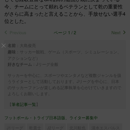
今、チームにとって頼れるベテランとして乾の重要性
がさらに高まったと言えることから、手放せない選手4
位とした。
Previous
ページ 1 / 2
Next
：大島俊亮
名前
：サッカー観戦、ゲーム（スポーツ、シミュレーション、
趣味
アクションなど）
：Jリーグ全般
好きなチーム
サッカーを中心に、スポーツやエンタメなど複数ジャンルを扱
うライターとして活動しております。Jリーグを中心に、日本
のサッカーファンが楽しめる記事執筆を心がけていきますので
よろしくお願いします。
【
筆者記事一覧
】
フットボール・トライブ日本語版、ライター募集中
J1リーグ
乾貴士
J2リーグ
北川航也
清水エスパルス