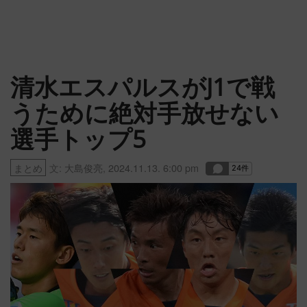
清水エスパルスがJ1で戦
うために絶対手放せない
選手トップ5
まとめ
文:
大島俊亮
,
2024.11.13. 6:00 pm