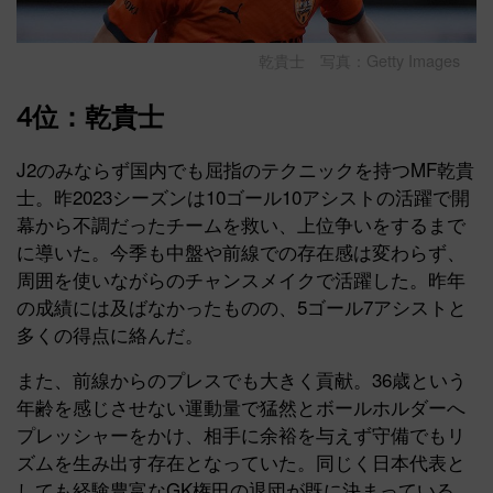
乾貴士 写真：Getty Images
4位：乾貴士
J2のみならず国内でも屈指のテクニックを持つMF乾貴
士。昨2023シーズンは10ゴール10アシストの活躍で開
幕から不調だったチームを救い、上位争いをするまで
に導いた。今季も中盤や前線での存在感は変わらず、
周囲を使いながらのチャンスメイクで活躍した。昨年
の成績には及ばなかったものの、5ゴール7アシストと
多くの得点に絡んだ。
また、前線からのプレスでも大きく貢献。36歳という
年齢を感じさせない運動量で猛然とボールホルダーへ
プレッシャーをかけ、相手に余裕を与えず守備でもリ
ズムを生み出す存在となっていた。同じく日本代表と
しても経験豊富なGK権田の退団が既に決まっている