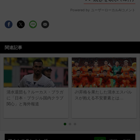
関連記事
清水退団も？ルーカス・ブラガ
J1昇格を果たした清水エスパル
に「日本・ブラジル国内クラブ
スが抱える不安要素とは…
関心」と海外報道