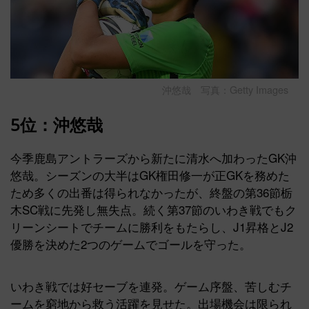
沖悠哉 写真：Getty Images
5位：沖悠哉
今季鹿島アントラーズから新たに清水へ加わったGK沖
悠哉。シーズンの大半はGK権田修一が正GKを務めた
ため多くの出番は得られなかったが、終盤の第36節栃
木SC戦に先発し無失点。続く第37節のいわき戦でもク
リーンシートでチームに勝利をもたらし、J1昇格とJ2
優勝を決めた2つのゲームでゴールを守った。
いわき戦では好セーブを連発。ゲーム序盤、苦しむチ
ームを窮地から救う活躍を見せた。出場機会は限られ