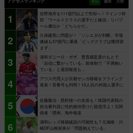
アクセスランキング
今日
週間
月間
佐野海舟を111億円以上で売却へ！マインツ幹
1
部「ワールドクラスの選手だと確信」リバプ
ール優位か「どちらかだ」
久保建英に問題が！「ソシエダが判断」市場
2
価値も37億円に暴落「ビッグクラブは獲得望
まず」
浦和ダニーロ・ボザ、曺貴裁監督のもとで
3
「自信に繋がっている」前体制で「不満抱い
ている」と退団報道も…
アウス代理人が京都サンガ移籍をフライング
4
発表！背番号も判明！10人目の外国人選手に
佐藤隆治・西村雄一の名前も！韓国代表戦の
5
担当審判員に性的接待受けた疑惑浮上！元関
係者「慣例」海外報道
浦和レッズ移籍破談の可能性も？元湘南・川
6
崎DF山根視来が「問題抱えている」