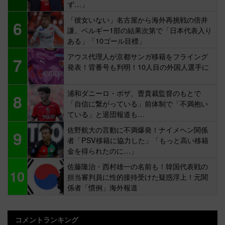
ず…」
「彼女いない」名古屋から海外再挑戦の倍井
6
謙、ベルギー1部の結果次第で「日本代表入り
ある」「10ゴール目標」
アウス代理人が京都サンガ移籍をフライング
7
発表！背番号も判明！10人目の外国人選手に
浦和ダニーロ・ボザ、曺貴裁監督のもとで
8
「自信に繋がっている」前体制で「不満抱い
ている」と退団報道も…
佐野航大の言動に不満爆発！ナイメヘン関係
9
者「PSV移籍に協力した」「もっと高い移籍
金を得られたのに…」
佐藤隆治・西村雄一の名前も！韓国代表戦の
10
担当審判員に性的接待受けた疑惑浮上！元関
係者「慣例」海外報道
コメントランキング