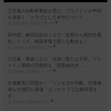
三笘薫の自動車事故を受け、ブライトンが声明
を発表！「クラブとして本件について…」
文: MOUNT | 2026/7/9 |
44
田中碧、練習試合のミスで「監督から構想外通
告」リーズ、移籍市場で新たな動きも！
文: Shota | 2026/7/28 |
34
三笘薫、事故により「去就に新たな不安」ブラ
イトン退団の可能性も「問題相次ぎ…」
文: Shota | 2026/7/11 |
27
久保建英に問題が！「ソシエダが判断」市場価
値も37億円に暴落「ビッグクラブは獲得望ま
ず」
文: Shota | 2026/8/4 |
21