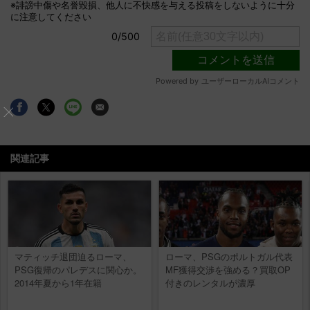
関連記事
マティッチ退団迫るローマ、
ローマ、PSGのポルトガル代表
PSG復帰のパレデスに関心か。
MF獲得交渉を強める？買取OP
2014年夏から1年在籍
付きのレンタルが濃厚