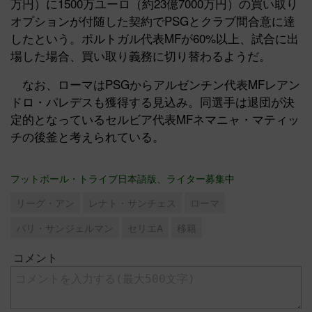
万円）に1500万ユーロ（約23億7000万円）の買い取り
オプションが付随した契約でPSGとクラブ間合意に達
したという。ポルトガル代表MFが60%以上、試合に出
場した場合、買い取り義務に切り替わるようだ。
なお、ローマはPSGからアルゼンチン代表MFレアン
ドロ・パレデスも獲得する見込み。同選手は退団が決
定的となっているセルビア代表MFネマニャ・マティッ
チの後釜と考えられている。
フットボール・トライブ日本語版、ライター募集中
リーグ・アン
レナト・サンチェス
ローマ
パリ・サンジェルマン
セリエA
移籍