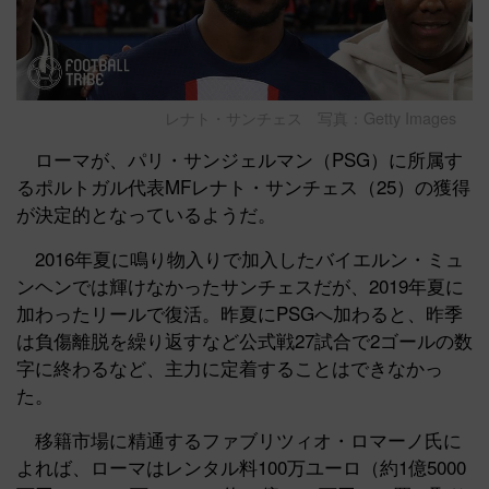
レナト・サンチェス 写真：Getty Images
ローマが、パリ・サンジェルマン（PSG）に所属す
るポルトガル代表MFレナト・サンチェス（25）の獲得
が決定的となっているようだ。
2016年夏に鳴り物入りで加入したバイエルン・ミュ
ンヘンでは輝けなかったサンチェスだが、2019年夏に
加わったリールで復活。昨夏にPSGへ加わると、昨季
は負傷離脱を繰り返すなど公式戦27試合で2ゴールの数
字に終わるなど、主力に定着することはできなかっ
た。
移籍市場に精通するファブリツィオ・ロマーノ氏に
よれば、ローマはレンタル料100万ユーロ（約1億5000