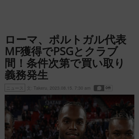
ローマ、ポルトガル代表
MF獲得でPSGとクラブ
間！条件次第で買い取り
義務発生
ニュース
文:
Takeru
,
2023.08.15. 7:30 am