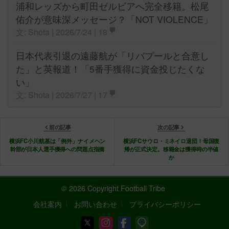
浦和レッズから町田ゼルビアへ完全移籍。松尾
佑介が意味深メッセージ？「NOT VIOLENCE」
文: Shota | 2026/7/24 |
18
日本代表引退の遠藤航が「リバプールと合意し
た」と英報道！「5番手獲得に資金投じたくな
い」
文: Shota | 2026/7/27 |
17
前の記事
次の記事
横浜FC小川航基は「例外」ナイメヘン
横浜FCサウロ・ミネイロ退団！母国復
幹部が日本人選手獲得への問題点指摘
帰が正式決定。移籍金は獲得時の半値
か
© 2026 Copyright Football Tribe
会社案内
お問い合わせ
プライバシーポリシー