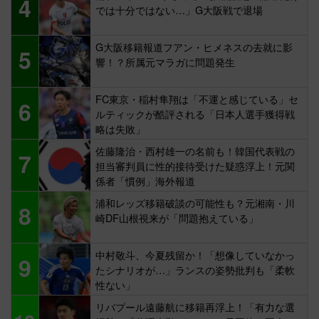
4
では十分ではない…」G大阪戦で退場
G大阪移籍報道フアン・ヒメネスの去就に影
5
響！？所属元マラガに問題発生
FC東京・稲村隼翔は「不運と感じている」セ
6
ルティックが酷評される「日本人選手獲得戦
略は失敗」
佐藤隆治・西村雄一の名前も！韓国代表戦の
7
担当審判員に性的接待受けた疑惑浮上！元関
係者「慣例」海外報道
浦和レッズ移籍破談の可能性も？元湘南・川
8
崎DF山根視来が「問題抱えている」
中村敬斗、今夏残留か！「想像していなかっ
9
たシナリオが…」ランスの姿勢批判も「柔軟
性ない」
リバプール遠藤航に移籍再浮上！「有力な選