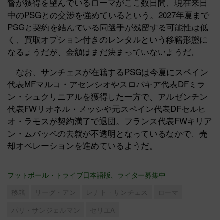
督が獲得を望んでいるローマがここ数日間、現在来日
中のPSGとの交渉を強めているという。2027年夏まで
PSGと契約を結んでいる同選手が残留する可能性は低
く、買取オプション付きのレンタルという移籍形態に
なるようだが、金額はまだ決まっていないようだ。
なお、サンチェスが在籍するPSGは今夏にスペイン
代表MFマルコ・アセンシオやスロバキア代表DFミラ
ン・シュクリニアルを獲得した一方で、アルゼンチン
代表FWリオネル・メッシや元スペイン代表DFセルヒ
オ・ラモスが契約満了で退団。フランス代表FWキリア
ン・ムバッペの去就が不透明となっているなかで、売
却オペレーションを進めているようだ。
フットボール・トライブ日本語版、ライター募集中
移籍
リーグ・アン
レナト・サンチェス
ローマ
パリ・サンジェルマン
セリエA