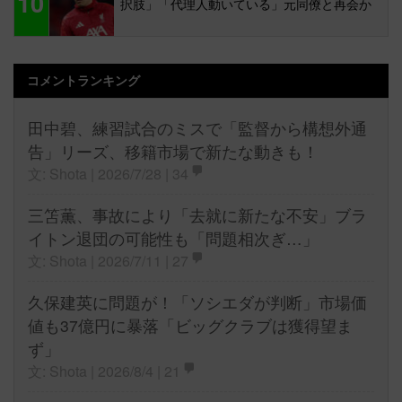
10
択肢」「代理人動いている」元同僚と再会か
コメントランキング
田中碧、練習試合のミスで「監督から構想外通
告」リーズ、移籍市場で新たな動きも！
文: Shota | 2026/7/28 |
34
三笘薫、事故により「去就に新たな不安」ブラ
イトン退団の可能性も「問題相次ぎ…」
文: Shota | 2026/7/11 |
27
久保建英に問題が！「ソシエダが判断」市場価
値も37億円に暴落「ビッグクラブは獲得望ま
ず」
文: Shota | 2026/8/4 |
21