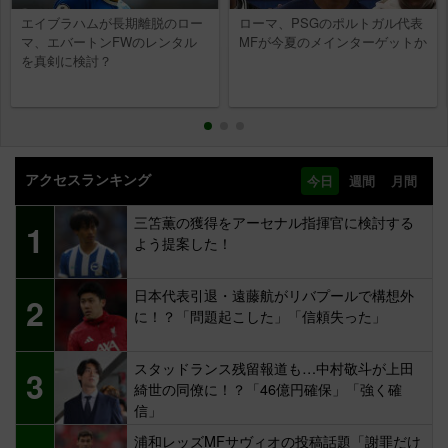
エイブラハムが長期離脱のロー
ローマ、PSGのポルトガル代表
マ、エバートンFWのレンタル
MFが今夏のメインターゲットか
を真剣に検討？
アクセスランキング
今日
週間
月間
三笘薫の獲得をアーセナル指揮官に検討する
1
よう提案した！
日本代表引退・遠藤航がリバプールで構想外
2
に！？「問題起こした」「信頼失った」
スタッドランス残留報道も…中村敬斗が上田
3
綺世の同僚に！？「46億円確保」「強く確
信」
浦和レッズMFサヴィオの投稿話題「謝罪だけ