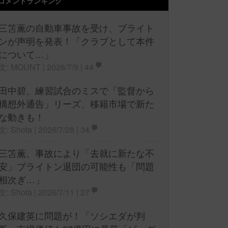
コメントランキング
三笘薫の自動車事故を受け、ブライト
ンが声明を発表！「クラブとして本件
について…」
文: MOUNT | 2026/7/9 |
44
田中碧、練習試合のミスで「監督から
構想外通告」リーズ、移籍市場で新た
な動きも！
文: Shota | 2026/7/28 |
34
三笘薫、事故により「去就に新たな不
安」ブライトン退団の可能性も「問題
相次ぎ…」
文: Shota | 2026/7/11 |
27
久保建英に問題が！「ソシエダが判