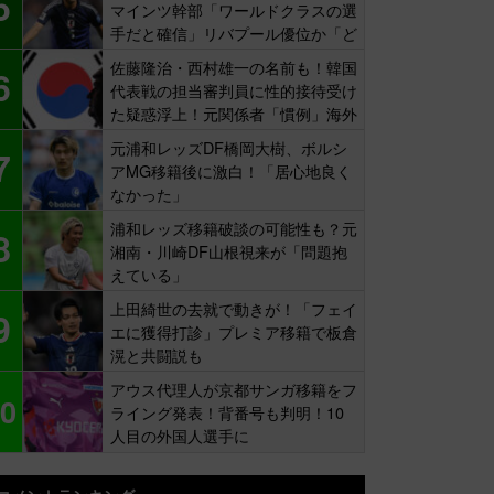
5
マインツ幹部「ワールドクラスの選
手だと確信」リバプール優位か「ど
ちらかだ」
佐藤隆治・西村雄一の名前も！韓国
6
代表戦の担当審判員に性的接待受け
た疑惑浮上！元関係者「慣例」海外
報道
元浦和レッズDF橋岡大樹、ボルシ
7
アMG移籍後に激白！「居心地良く
なかった」
浦和レッズ移籍破談の可能性も？元
8
湘南・川崎DF山根視来が「問題抱
えている」
上田綺世の去就で動きが！「フェイ
9
エに獲得打診」プレミア移籍で板倉
滉と共闘説も
アウス代理人が京都サンガ移籍をフ
0
ライング発表！背番号も判明！10
人目の外国人選手に