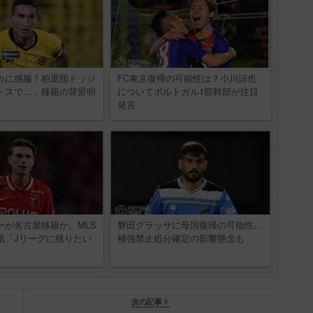
カに感服！柏退団ドッジ
FC東京復帰の可能性は？小川諒也
トスで…」移籍の背景明
についてポルトガル1部幹部が注目
発言
ーが名古屋移籍か。MLS
磐田グラッサに母国復帰の可能性…
紙「Jリーグに残りたい
補強禁止処分確定の影響懸念も
次の記事