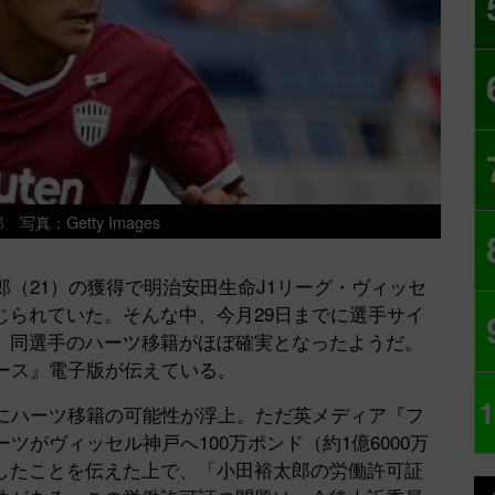
写真：Getty Images
（21）の獲得で明治安田生命J1リーグ・ヴィッセ
じられていた。そんな中、今月29日までに選手サイ
、同選手のハーツ移籍がほぼ確実となったようだ。
ース』電子版が伝えている。
1
にハーツ移籍の可能性が浮上。ただ英メディア『フ
ツがヴィッセル神戸へ100万ポンド（約1億6000万
したことを伝えた上で、「小田裕太郎の労働許可証