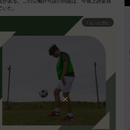
性がある。この労働許可証の問題は、今後上訴委員
ていた。
もっと読む
arrow_forward_ios