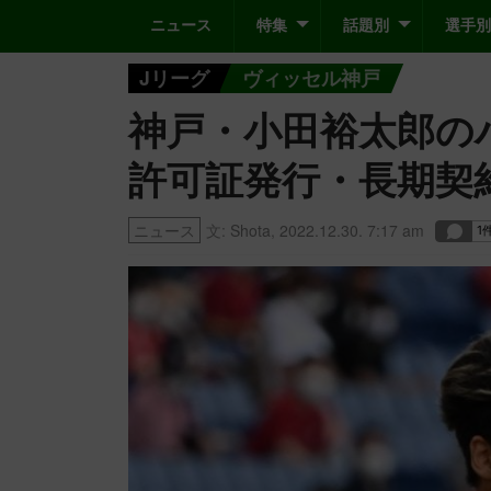
ニュース
特集
話題別
選手別
Jリーグ
ヴィッセル神戸
神戸・小田裕太郎の
許可証発行・長期契
ニュース
文:
Shota
,
2022.12.30. 7:17 am