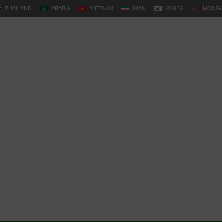
THAILAND
ARABIA
VIETNAM
IRAN
KOREA
MONGO