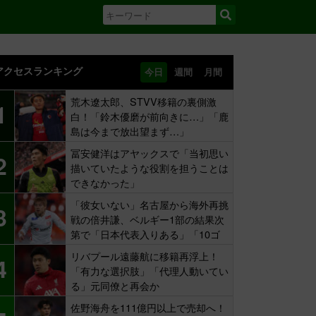
アクセスランキング
今日
週間
月間
荒木遼太郎、STVV移籍の裏側激
1
白！「鈴木優磨が前向きに…」「鹿
島は今まで放出望まず…」
冨安健洋はアヤックスで「当初思い
2
描いていたような役割を担うことは
できなかった」
「彼女いない」名古屋から海外再挑
3
戦の倍井謙、ベルギー1部の結果次
第で「日本代表入りある」「10ゴ
ール目標」
リバプール遠藤航に移籍再浮上！
4
「有力な選択肢」「代理人動いてい
る」元同僚と再会か
佐野海舟を111億円以上で売却へ！