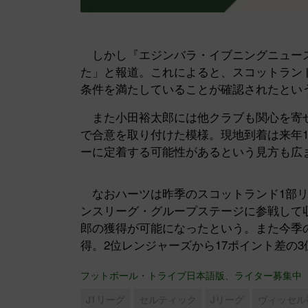
しかし『エジンバラ・イブニングニュース
た」と報道。これによると、スコットランド
条件を満たしていることが確認されたとい
また小田裕太郎には他クラブも関心を寄せ
で合意を取り付けた模様。現地到着は来年
ーに定着する可能性があるという見方も広
なおハーツは昨季のスコットランド1部リー
ンスリーグ・グループステージに参戦して
郎の獲得が可能になったという。また今季の
得。2位レンジャーズから17ポイント差の
フットボール・トライブ日本語版、ライター募集中
J1リーグ
セルティック
Jリーグ
ヴィッセル