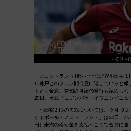
小田裕太郎 
スコットランド1部ハーツはFW小田裕太郎
ル神戸とのクラブ間合意に達していると報
ドとも合意。労働許可証の発行も認められ
29日、英紙『エジンバラ・イブニングニュ
小田裕太郎の去就については、今月19日
ットボール・スコットランド』は22日、ハー
円）未満の移籍金を支払うことで合意に達