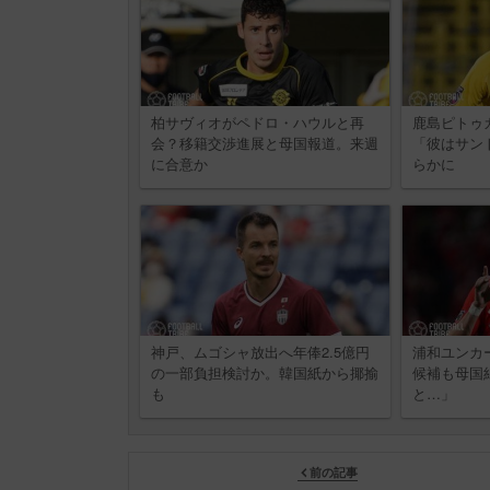
柏サヴィオがペドロ・ハウルと再
鹿島ピトゥ
会？移籍交渉進展と母国報道。来週
「彼はサン
に合意か
らかに
神戸、ムゴシャ放出へ年俸2.5億円
浦和ユンカ
の一部負担検討か。韓国紙から揶揄
候補も母国
も
と…」
前の記事