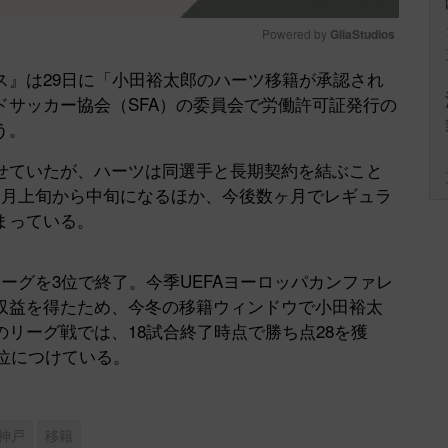
Powered by 
GliaStudios
』は29日に「小田裕太郎のハーツ移籍が承認され
Mute
サッカー協会（SFA）の委員会で労働許可証発行の
う。
ていたが、ハーツは同選手と長期契約を結ぶこと
1月上旬から中旬になるほか、今後数ヶ月でレギュラ
まっている。
グを3位で終了。今季UEFAヨーロッパカンファレ
収益を得たため、今冬の移籍ウィンドウで小田裕太
リーグ戦では、18試合終了時点で勝ち点28を獲
3位につけている。
神戸
移籍