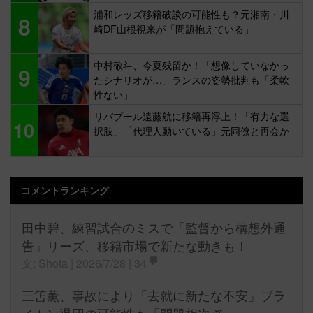
浦和レッズ移籍破談の可能性も？元湘南・川
8
崎DF山根視来が「問題抱えている」
中村敬斗、今夏残留か！「想像していなかっ
9
たシナリオが…」ランスの姿勢批判も「柔軟
性ない」
リバプール遠藤航に移籍再浮上！「有力な選
10
択肢」「代理人動いている」元同僚と再会か
コメントランキング
田中碧、練習試合のミスで「監督から構想外通
告」リーズ、移籍市場で新たな動きも！
文: Shota | 2026/7/28 |
34
三笘薫、事故により「去就に新たな不安」ブラ