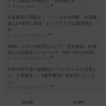
イトン退団の可能性も「問題相次ぎ…」
文: Shota | 2026/7/11 |
27
久保建英に問題が！「ソシエダが判断」市場価
値も37億円に暴落「ビッグクラブは獲得望ま
ず」
文: Shota | 2026/8/4 |
21
浦和レッズから町田ゼルビアへ完全移籍。松尾
佑介が意味深メッセージ？「NOT VIOLENCE」
文: Shota | 2026/7/24 |
18
日本代表引退の遠藤航が「リバプールと合意し
た」と英報道！「5番手獲得に資金投じたくな
い」
文: Shota | 2026/7/27 |
17
前の記事
次の記事