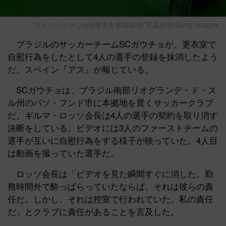
ブラジルクラブが4選手を登録抹消
写真提供:Getty Images
ブラジルのサッカーチームSCガウチョが、更衣室で
自慰行為をしたとして4人の選手の登録を抹消したよう
だ。スペイン『アス』が報じている。
SCガウチョは、ブラジル南部リオグランデ・ド・ス
ル州のパソ・フンド市に本拠地を置くサッカークラブ
だ。ギルマ・ロッソ会長は4人の選手の契約を取り消す
決断をしている。ビデオには3人のファーストチームの
選手が互いに自慰行為をする様子が映っていた。4人目
は動画を撮っていた選手だ。
ロッソ会長は「ビデオを見た瞬間すぐに消した。勤
務時間外で酔っぱらっていたならば、それは彼らの責
任だ。しかし、それは控室で行われていた。私の責任
だ」とクラブに責任があることを言及した。