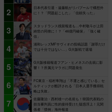
日本代表引退・遠藤航がリバプールで構想外
2
に！？「問題起こした」「信頼失った」
スタッドランス残留報道も…中村敬斗が上田
3
綺世の同僚に！？「46億円確保」「強く確
信」
浦和レッズMFサヴィオの投稿話題「謝罪だけ
4
では十分ではない…」G大阪戦で退場
G大阪移籍報道フアン・ヒメネスの去就に影
5
響！？所属元マラガに問題発生
FC東京・稲村隼翔は「不運と感じている」セ
6
ルティックが酷評される「日本人選手獲得戦
略は失敗」
佐藤隆治・西村雄一の名前も！韓国代表戦の
7
担当審判員に性的接待受けた疑惑浮上！元関
係者「慣例」海外報道