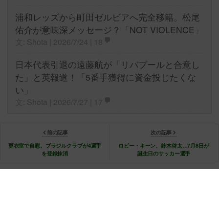
浦和レッズから町田ゼルビアへ完全移籍。松尾
佑介が意味深メッセージ？「NOT VIOLENCE」
文: Shota | 2026/7/24 |
18
日本代表引退の遠藤航が「リバプールと合意し
た」と英報道！「5番手獲得に資金投じたくな
い」
文: Shota | 2026/7/27 |
17
前の記事
次の記事
更衣室で自慰。ブラジルクラブが4選手
ロビー・キーン、鈴木啓太…7月8日が
を登録抹消
誕生日のサッカー選手
© 2026 Copyright Football Tribe
会社案内
お問い合わせ
プライバシーポリシー