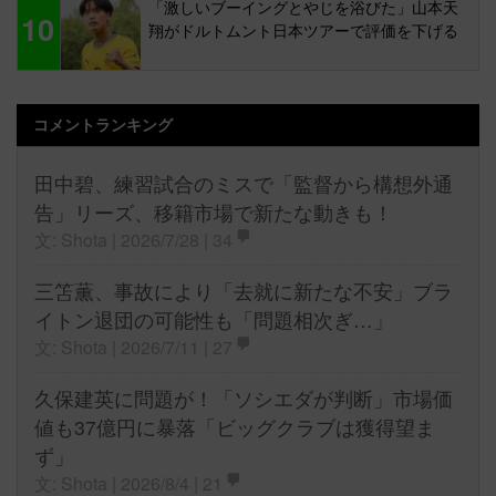
「激しいブーイングとやじを浴びた」山本天
10
翔がドルトムント日本ツアーで評価を下げる
コメントランキング
田中碧、練習試合のミスで「監督から構想外通
告」リーズ、移籍市場で新たな動きも！
文: Shota | 2026/7/28 |
34
三笘薫、事故により「去就に新たな不安」ブラ
イトン退団の可能性も「問題相次ぎ…」
文: Shota | 2026/7/11 |
27
久保建英に問題が！「ソシエダが判断」市場価
値も37億円に暴落「ビッグクラブは獲得望ま
ず」
文: Shota | 2026/8/4 |
21