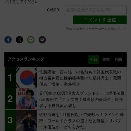
アクセスランキング
今日
週間
月間
佐藤隆治・西村雄一の名前も！韓国代表戦の
1
担当審判員に性的接待受けた疑惑浮上！元関
係者「慣例」海外報道
元FC東京GK野澤大志ブランドン、市場価値最
2
低6億円で「クラブ史上最高額の移籍金」関係
者は今夏残留示唆も
佐野海舟を111億円以上で売却へ！マインツ幹
3
部「ワールドクラスの選手だと確信」リバプ
ール優位か「どちらかだ」