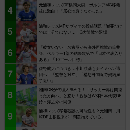
元浦和レッズDF橋岡大樹、ボルシアMG移籍
4
後に激白！「居心地良くなかった」
浦和レッズMFサヴィオの投稿話題「謝罪だけ
5
では十分ではない…」G大阪戦で退場
「彼女いない」名古屋から海外再挑戦の倍井
6
謙、ベルギー1部の結果次第で「日本代表入り
ある」「10ゴール目標」
佐野航大につづき…小川航基もナイメヘン退
7
団へ！「監督と対立」「構想外間近で契約満
了近い」
湘南OBが代理人辞める！「サッカー界は間違
8
った方向へ」と怒り！親族はW杯日本代表DF
鈴木淳之介の同僚
浦和レッズ移籍破談の可能性も？元湘南・川
9
崎DF山根視来が「問題抱えている」