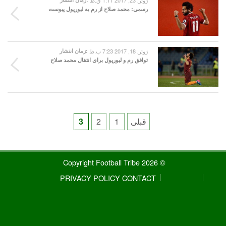
ژوئن 23, 2017 1:11 ق.ظ
رسمی: محمد صلاح از رم به لیورپول پیوست
ژوئن 18, 2017 7:23 ب.ظ
زمان انتشار:
توافق رم و لیورپول برای انتقال محمد صلاح
Posts
قبلی
1
2
3
pagination
© 2026 Copyright Football Tribe
PRIVACY POLICY
CONTACT