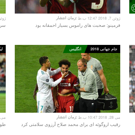
ژوئن 7, 2018 12:47 ب.ظ
زمان انتشار:
ژوئن 5, 2018 0
فرمینو: صحبت های راموس بسیار احمقانه بود
سرخ
جام جهانی 2018
انگلیس
لی
می 28, 2018 10:47 ب.ظ
زمان انتشار:
می 28, 2018 12:17 ب
رقیب اروگوئه ای برای محمد صلاح آرزوی سلامتی کرد
طوم