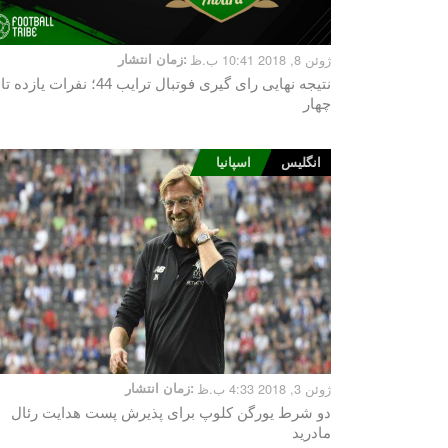
ژوئن 8, 2018 10:41 ب.ظ
زمان انتشار:
نتیجه نهایی رای گیری فوتبال ترایب 44؛ نفرات یازده تا
چهار
انگلیس
اسپانیا
ژوئن 3, 2018 4:33 ب.ظ
زمان انتشار:
دو شرط یورگن کلوپ برای پذیرش پست هدایت رئال
مادرید