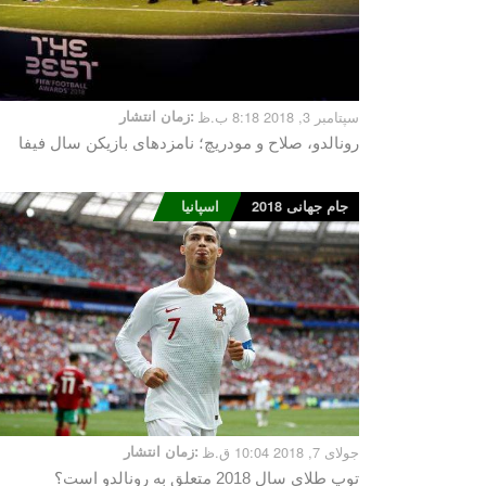
سپتامبر 3, 2018 8:18 ب.ظ
زمان انتشار:
رونالدو، صلاح و مودریچ؛ نامزدهای بازیکن سال فیفا
جام جهانی 2018
اسپانیا
جولای 7, 2018 10:04 ق.ظ
زمان انتشار:
توپ طلای سال 2018 متعلق به رونالدو است؟