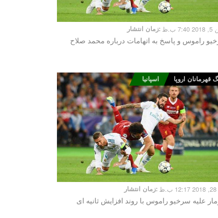
7:4 ب.ظ
زمان انتشار:
یو راموس و پاسخ به اتهامات درباره محمد صلاح
گ قهرمانان اروپا
اسپانیا
.ظ
زمان انتشار:
ار علیه سرخیو راموس با روند افزایش ثانیه ای