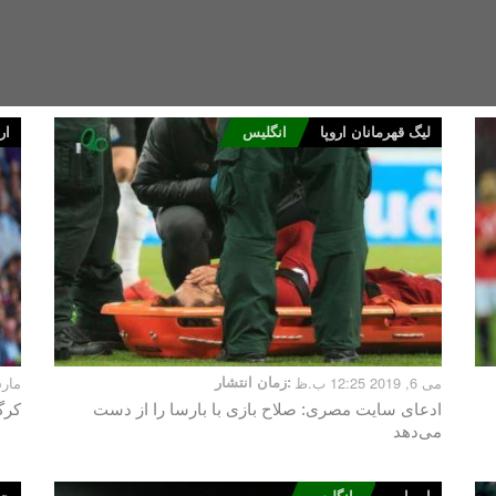
لیگ قهرمانان اروپا
انگلیس
ار
می 6, 2019 12:25 ب.ظ
زمان انتشار:
مارس 19, 019
ادعای سایت مصری: صلاح بازی با بارسا را از دست
کرگ
می‌دهد