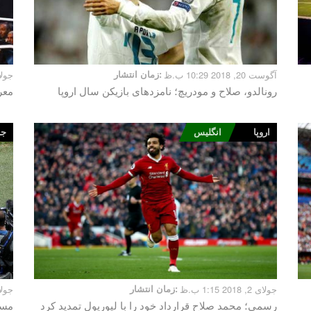
آگوست 20, 2018 10:29 ب.ظ
زمان انتشار:
جولای 24, 018
رونالدو، صلاح و مودریچ؛ نامزدهای بازیکن سال اروپا
معر
اروپا
انگلیس
جام
جولای 2, 2018 1:15 ب.ظ
زمان انتشار:
جولای 1, 018
رسمی؛ محمد صلاح قرارداد خود را با لیورپول تمدید کرد