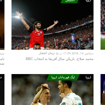
اروپا
انگلیس
جام
دسامبر 14, 2018 11:00 ب.ظ
زمان انتشار:
سپتامبر 3, 
محمد صلاح، بازیکن سال آفریقا به انتخاب BBC
نام
شد
اروپا
لیگ قهرمانان اروپا
جام