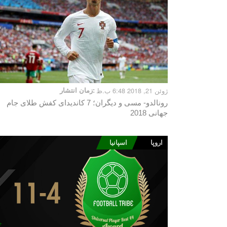
ژوئن 21, 2018 6:48 ب.ظ
زمان انتشار:
رونالدو- مسی و دیگران؛ 7 کاندیدای کفش طلای جام
جهانی 2018
اروپا
اسپانیا