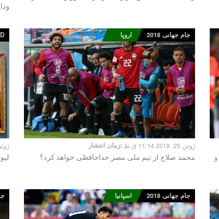
ودا
جام جهانی 2018
اروپا
ED
ژوئن 25, 2018 11:14 ق.ظ
زمان انتشار:
ژوئن 23, 2018 
 و
محمد صلاح از تیم ملی مصر خداحافظی خواهد کرد؟
لیو
جام جهانی 2018
اسپانیا
جام