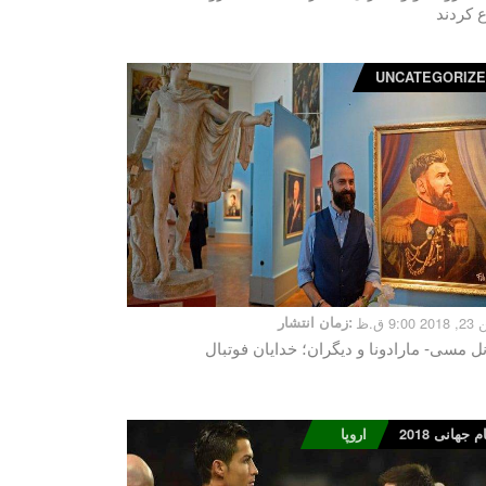
ع کردند
UNCATEGORIZ
9:00 ق.ظ
زمان انتشار:
نل مسی- مارادونا و دیگران؛ خدایان فوتبال
 جهانی 2018
اروپا