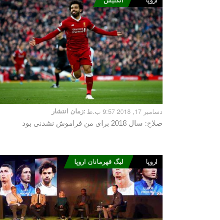
اروپا
انگلیس
دسامبر 17, 2018 9:57 ب.ظ
زمان انتشار:
صلاح: سال 2018 برای من فراموش نشدنی بود
اروپا
لیگ قهرمانان اروپا