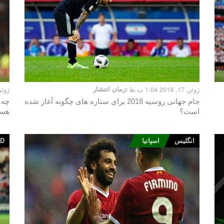
ژوئن 17, 2018 1:04 ب.ظ
زمان انتشار:
ژوئن 11, 2018 0
جام جهانی روسیه 2018 برای ستاره های چگونه آغاز شده
است؟
هست
انگلیس
اسپانیا
ED