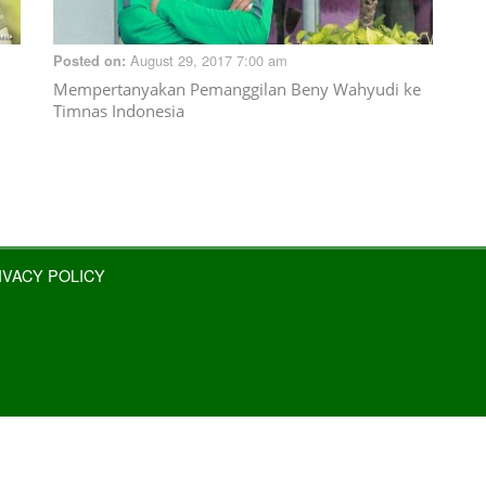
August 29, 2017 7:00 am
Posted on:
Mempertanyakan Pemanggilan Beny Wahyudi ke
Timnas Indonesia
IVACY POLICY