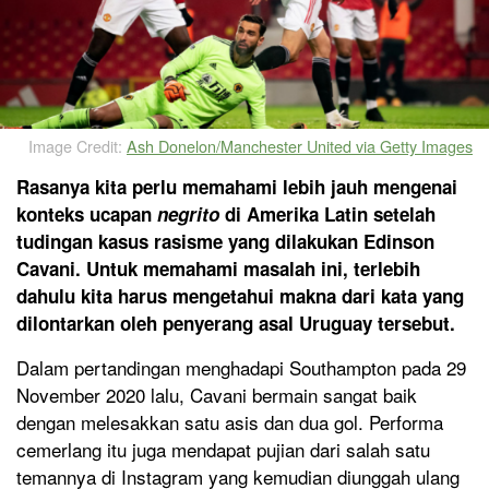
Image Credit:
Ash Donelon/Manchester United via Getty Images
Rasanya kita perlu memahami lebih jauh mengenai
konteks ucapan
negrito
di Amerika Latin setelah
tudingan kasus rasisme yang dilakukan Edinson
Cavani. Untuk memahami masalah ini, terlebih
dahulu kita harus mengetahui makna dari kata yang
dilontarkan oleh penyerang asal Uruguay tersebut.
Dalam pertandingan menghadapi Southampton pada 29
November 2020 lalu, Cavani bermain sangat baik
dengan melesakkan satu asis dan dua gol. Performa
cemerlang itu juga mendapat pujian dari salah satu
temannya di Instagram yang kemudian diunggah ulang