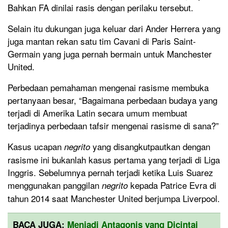
Bahkan FA dinilai rasis dengan perilaku tersebut.
Selain itu dukungan juga keluar dari Ander Herrera yang
juga mantan rekan satu tim Cavani di Paris Saint-
Germain yang juga pernah bermain untuk Manchester
United.
Perbedaan pemahaman mengenai rasisme membuka
pertanyaan besar, “Bagaimana perbedaan budaya yang
terjadi di Amerika Latin secara umum membuat
terjadinya perbedaan tafsir mengenai rasisme di sana?”
Kasus ucapan
yang disangkutpautkan dengan
negrito
rasisme ini bukanlah kasus pertama yang terjadi di Liga
Inggris. Sebelumnya pernah terjadi ketika Luis Suarez
menggunakan panggilan
kepada Patrice Evra di
negrito
tahun 2014 saat Manchester United berjumpa Liverpool.
BACA JUGA:
Menjadi Antagonis yang Dicintai