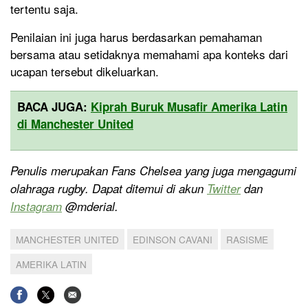
tertentu saja.
Penilaian ini juga harus berdasarkan pemahaman
bersama atau setidaknya memahami apa konteks dari
ucapan tersebut dikeluarkan.
BACA JUGA:
Kiprah Buruk Musafir Amerika Latin
di Manchester United
Penulis merupakan Fans Chelsea yang juga mengagumi
olahraga rugby. Dapat ditemui di akun
Twitter
dan
Instagram
@mderial.
MANCHESTER UNITED
EDINSON CAVANI
RASISME
AMERIKA LATIN