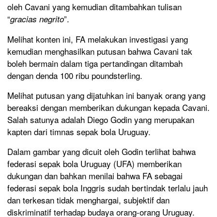
oleh Cavani yang kemudian ditambahkan tulisan
“
”.
gracias negrito
Melihat konten ini, FA melakukan investigasi yang
kemudian menghasilkan putusan bahwa Cavani tak
boleh bermain dalam tiga pertandingan ditambah
dengan denda 100 ribu poundsterling.
Melihat putusan yang dijatuhkan ini banyak orang yang
bereaksi dengan memberikan dukungan kepada Cavani.
Salah satunya adalah Diego Godin yang merupakan
kapten dari timnas sepak bola Uruguay.
Dalam gambar yang dicuit oleh Godin terlihat bahwa
federasi sepak bola Uruguay (UFA) memberikan
dukungan dan bahkan menilai bahwa FA sebagai
federasi sepak bola Inggris sudah bertindak terlalu jauh
dan terkesan tidak menghargai, subjektif dan
diskriminatif terhadap budaya orang-orang Uruguay.