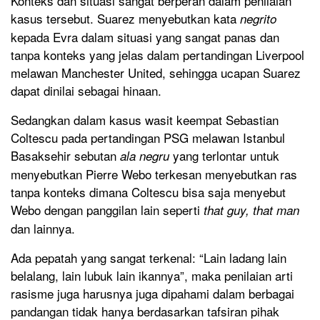
Konteks dan situasi sangat berperan dalam penilaian
kasus tersebut. Suarez menyebutkan kata
negrito
kepada Evra dalam situasi yang sangat panas dan
tanpa konteks yang jelas dalam pertandingan Liverpool
melawan Manchester United, sehingga ucapan Suarez
dapat dinilai sebagai hinaan.
Sedangkan dalam kasus wasit keempat Sebastian
Coltescu pada pertandingan PSG melawan Istanbul
Basaksehir sebutan
yang terlontar untuk
ala negru
menyebutkan Pierre Webo terkesan menyebutkan ras
tanpa konteks dimana Coltescu bisa saja menyebut
Webo dengan panggilan lain seperti
that guy, that man
dan lainnya.
Ada pepatah yang sangat terkenal: “Lain ladang lain
belalang, lain lubuk lain ikannya”, maka penilaian arti
rasisme juga harusnya juga dipahami dalam berbagai
pandangan tidak hanya berdasarkan tafsiran pihak