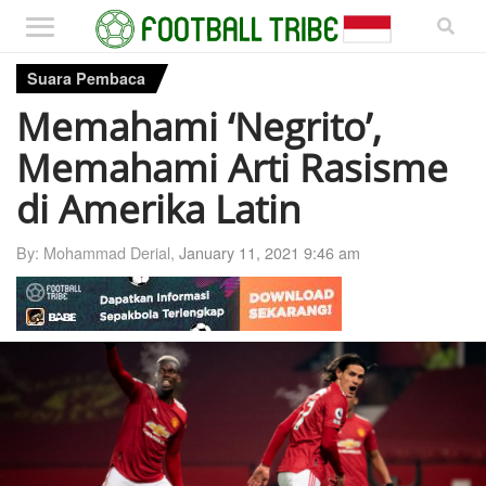
Suara Pembaca
Memahami ‘Negrito’,
Memahami Arti Rasisme
di Amerika Latin
By: Mohammad Derial,
January 11, 2021 9:46 am