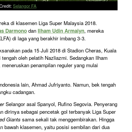
Credit:
Selangor FA
reka di klasemen Liga Super Malaysia 2018.
dan
, mereka
as Darmono
Ilham Udin Armaiyn
FA) di laga yang berakhir imbang 3-3.
laksanakan pada 15 Juli 2018 di Stadion Cheras, Kuala
i tengah oleh pelatih Nazliazmi. Sedangkan Ilham
 meneruskan penampilan reguler yang mulai
ndonesia lain, Ahmad Jufriyanto. Namun, bek tengah
bangku cadangan.
Selangor asal Spanyol, Rufino Segovia. Penyerang
ker
dirinya sebagai pencetak gol terbanyak Liga Super
sama sekali tak menggembirakan. Hingga
ed Giants
n bawah klasemen, yaitu posisi sembilan dari dua