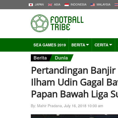
JAPAN
ASIA
INDONESIA
MALAYSIA
SEA GAMES 2019
BERITA
CERITA
Berita
Dunia
Pertandingan Banjir
Ilham Udin Gagal Ba
Papan Bawah Liga S
By: Mahir Pradana,
July 16, 2018 10:00 am