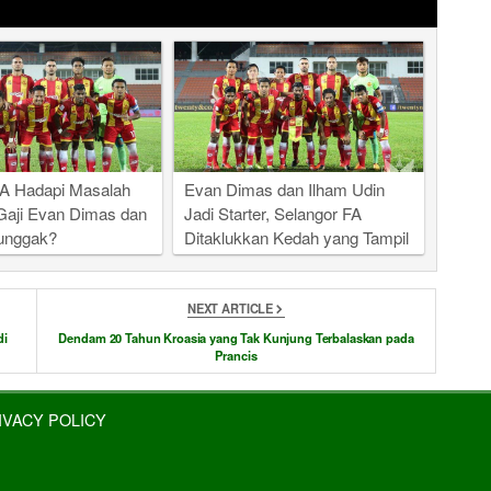
FA Hadapi Masalah
Evan Dimas dan Ilham Udin
 Gaji Evan Dimas dan
Jadi Starter, Selangor FA
tunggak?
Ditaklukkan Kedah yang Tampil
tanpa Andik Vermansah
NEXT ARTICLE
di
Dendam 20 Tahun Kroasia yang Tak Kunjung Terbalaskan pada
Prancis
IVACY POLICY