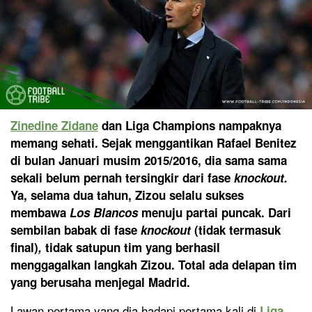
Zinedine Zidane
dan Liga Champions nampaknya
memang sehati. Sejak menggantikan Rafael Benitez
di bulan Januari musim 2015/2016, dia sama sama
sekali belum pernah tersingkir dari fase
knockout.
Ya, selama dua tahun, Zizou selalu sukses
membawa
Los Blancos
menuju partai puncak. Dari
sembilan babak di fase
knockout
(tidak termasuk
final)
,
tidak satupun tim yang berhasil
menggagalkan langkah Zizou. Total ada delapan tim
yang berusaha menjegal Madrid.
Lawan pertama yang dia hadapi pertama kali di
Liga