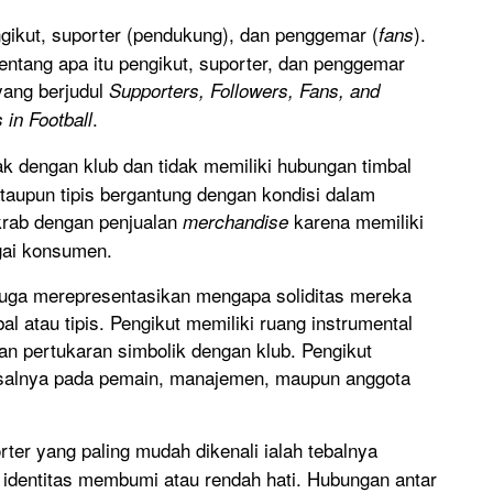
gikut, suporter (pendukung), dan penggemar (
).
fans
entang apa itu pengikut, suporter, dan penggemar
 yang berjudul
Supporters, Followers, Fans, and
.
 in Football
ak dengan klub dan tidak memiliki hubungan timbal
 ataupun tipis bergantung dengan kondisi dalam
krab dengan penjualan
karena memiliki
merchandise
agai konsumen.
g juga merepresentasikan mengapa soliditas mereka
l atau tipis. Pengikut memiliki ruang instrumental
 pertukaran simbolik dengan klub. Pengikut
misalnya pada pemain, manajemen, maupun anggota
orter yang paling mudah dikenali ialah tebalnya
i identitas membumi atau rendah hati. Hubungan antar