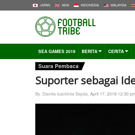
JAPAN
ASIA
INDONESIA
MALAYSIA
SEA GAMES 2019
BERITA
CERITA
Suara Pembaca
Suporter sebagai Ide
By: Dianita Iuschinta Sepda,
April 17, 2018 12:30 p