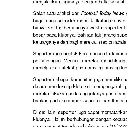
menjalankan tugasnya dengan baik, sesuai 
Salah satu artikel dari
y
Football Today News
bagaimana suporter memiliki ikatan emosiona
bahwa seiring berjalannya waktu, suporter 
besar pada klubnya. Bahkan tak jarang supo
keluarganya dan bagi mereka, stadion adal
Suporter membentuk kerumunan di stadion y
pertandingan. Menurut mereka, mendukung 
menciptakan afeksi pada masing-masing ind
Suporter sebagai komunitas juga memiliki 
dalam mendukung klub ikut mempengaruhi ga
mereka lakukan pada anggotanya pun mamp
bahkan pada kelompok suporter dan tim lain
Di sisi lain, suporter juga dapat mematahk
klubnya. Hal ini berhubungan dengan kepuas
yang sempat terjadi pada Aremania (15/04/2