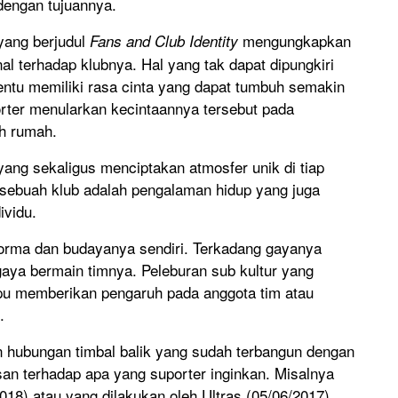
dengan tujuannya.
ang berjudul
mengungkapkan
Fans and Club Identity
l terhadap klubnya. Hal yang tak dapat dipungkiri
tentu memiliki rasa cinta yang dapat tumbuh semakin
rter menularkan kecintaannya tersebut pada
ah rumah.
ang sekaligus menciptakan atmosfer unik di tiap
sebuah klub adalah pengalaman hidup yang juga
ividu.
norma dan budayanya sendiri. Terkadang gayanya
ya bermain timnya. Peleburan sub kultur yang
u memberikan pengaruh pada anggota tim atau
.
an hubungan timbal balik yang sudah terbangun dengan
an terhadap apa yang suporter inginkan. Misalnya
018) atau yang dilakukan oleh Ultras (05/06/2017)