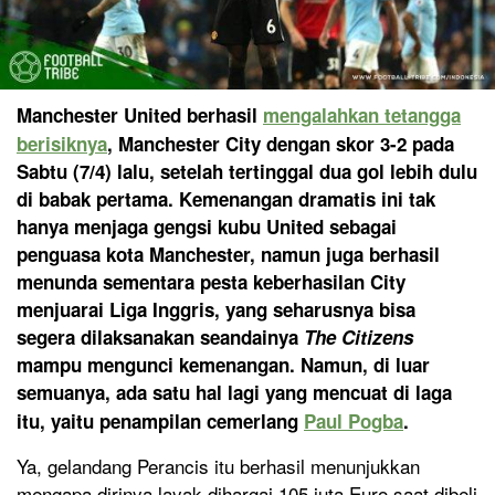
Manchester United berhasil
mengalahkan tetangga
berisiknya
, Manchester City dengan skor 3-2 pada
Sabtu (7/4) lalu, setelah tertinggal dua gol lebih dulu
di babak pertama. Kemenangan dramatis ini tak
hanya menjaga gengsi kubu United sebagai
penguasa kota Manchester, namun juga berhasil
menunda sementara pesta keberhasilan City
menjuarai Liga Inggris, yang seharusnya bisa
segera dilaksanakan seandainya
The Citizens
mampu mengunci kemenangan. Namun, di luar
semuanya, ada satu hal lagi yang mencuat di laga
itu, yaitu penampilan cemerlang
Paul Pogba
.
Ya, gelandang Perancis itu berhasil menunjukkan
mengapa dirinya layak dihargai 105 juta Euro saat dibeli