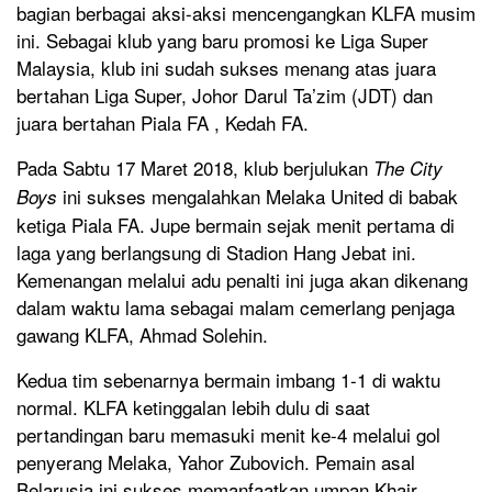
bagian berbagai aksi-aksi mencengangkan KLFA musim
ini. Sebagai klub yang baru promosi ke Liga Super
Malaysia, klub ini sudah sukses menang atas juara
bertahan Liga Super, Johor Darul Ta’zim (JDT) dan
juara bertahan Piala FA , Kedah FA.
Pada Sabtu 17 Maret 2018, klub berjulukan
The City
ini sukses mengalahkan Melaka United di babak
Boys
ketiga Piala FA. Jupe bermain sejak menit pertama di
laga yang berlangsung di Stadion Hang Jebat ini.
Kemenangan melalui adu penalti ini juga akan dikenang
dalam waktu lama sebagai malam cemerlang penjaga
gawang KLFA, Ahmad Solehin.
Kedua tim sebenarnya bermain imbang 1-1 di waktu
normal. KLFA ketinggalan lebih dulu di saat
pertandingan baru memasuki menit ke-4 melalui gol
penyerang Melaka, Yahor Zubovich. Pemain asal
Belarusia ini sukses memanfaatkan umpan Khair