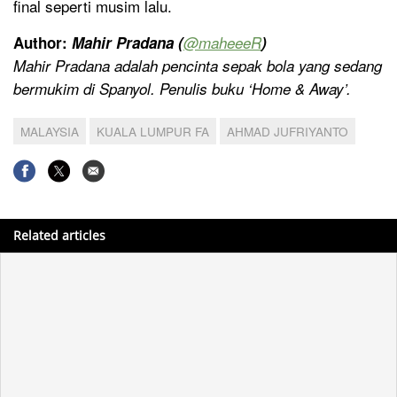
final seperti musim lalu.
Author:
Mahir Pradana (
@maheeeR
)
Mahir Pradana adalah pencinta sepak bola yang sedang
bermukim di Spanyol. Penulis buku ‘Home & Away’.
MALAYSIA
KUALA LUMPUR FA
AHMAD JUFRIYANTO
Related articles
Asis Ilham Udin dan Gol Evan Dimas Antar Selangor ke
Perempat Final Piala FA Malaysia