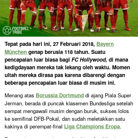
Tepat pada hari ini, 27 Februari 2018,
Bayern
München
genap berusia 118 tahun. Suatu
pencapaian luar biasa bagi
FC Hollywood,
di mana
kedigdayaan mereka tak lekang oleh waktu. Momen
ultah mereka dirasa pas karena dibarengi dengan
beberapa pencapaian luar biasa di musim ini.
Menang atas
di ajang Piala Super
Borussia Dortmund
Jerman, berada di puncak klasemen Bundesliga setelah
sempat mengawali musim dengan buruk, sukses lolos
ke semifinal DFB-Pokal, dan sudah meletakkan satu
kakinya di perempat-final
.
Liga Champions Eropa