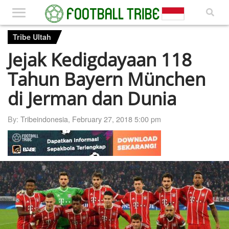
Tribe Ultah
Jejak Kedigdayaan 118
Tahun Bayern München
di Jerman dan Dunia
By:
Tribeindonesia
,
February 27, 2018 5:00 pm