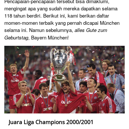
Pencapaian-pencapaian tersebut bisa dimaklumi,
mengingat apa yang sudah mereka dapatkan selama
118 tahun berdiri. Berikut ini, kami berikan daftar
momen-momen terbaik yang pernah dicapai München
selama ini. Namun sebelumnya,
alles Gute zum
, Bayern München!
Geburtstag
Juara Liga Champions 2000
/20
01