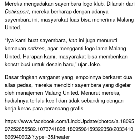
Mereka mengadakan sayembara logo klub. Dilansir dari
, mereka berharap dengan adanya
Detik
s
port
sayembara ini, masyarakat luas bisa menerima Malang
United.
“Iya kami buat sayembara,
ini juga menuruti
kan
kemauan
, agar mengganti logo lama Malang
netizen
United. Harapan kami, masyarakat bisa memberikan
konstribusi untuk desain baru,” ujar Joko.
Dasar tingkah warganet yang jempolnnya berkaret dua
alias pedas, mereka mencibir sayembara yang digelar
oleh manajemen Malang United. Menurut mereka,
hadiahnya terlalu kecil dan tidak sebanding dengan
kerja keras para perancang grafis.
https://www.facebook.com/LindoUpdate/photos/a.18095
97252655582.1073741828.1809596159322358/2033410
696940902/?type=3&theater