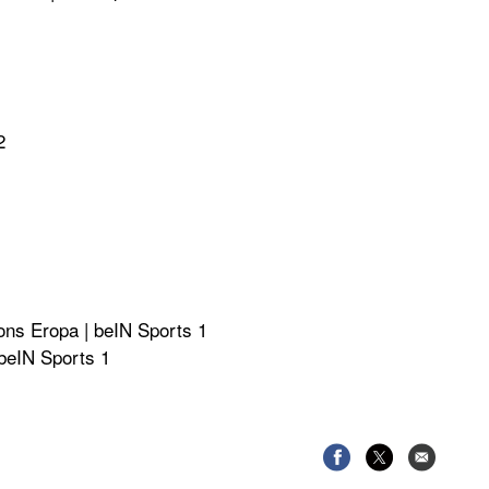
2
ons Eropa | beIN Sports 1
 beIN Sports 1