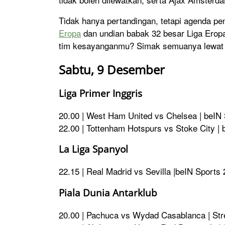
Tidak hanya pertandingan, tetapi agenda pe
Eropa
dan undian babak 32 besar Liga Eropa,
tim kesayanganmu? Simak semuanya lewat j
Sabtu, 9 Desember
Liga Primer Inggris
20.00 | West Ham United vs Chelsea | beIN 
22.00 | Tottenham Hotspurs vs Stoke City | 
La Liga Spanyol
22.15 | Real Madrid vs Sevilla |beIN Sports 
Piala Dunia Antarklub
20.00 | Pachuca vs Wydad Casablanca | St