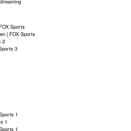
 Streaming
| FOX Sports
hen | FOX Sports
s 2
Sports 3
Sports 1
ts 1
Sports 1