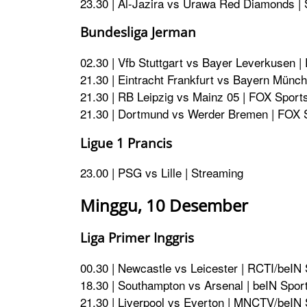
23.30 | Al-Jazira vs Urawa Red Diamonds |
Bundesliga Jerman
02.30 | Vfb Stuttgart vs Bayer Leverkusen 
21.30 | Eintracht Frankfurt vs Bayern Münc
21.30 | RB Leipzig vs Mainz 05 | FOX Sport
21.30 | Dortmund vs Werder Bremen | FOX 
Ligue 1 Prancis
23.00 | PSG vs Lille | Streaming
Minggu, 10 Desember
Liga Primer Inggris
00.30 | Newcastle vs Leicester | RCTI/beIN 
18.30 | Southampton vs Arsenal | beIN Spor
21.30 | Liverpool vs Everton | MNCTV/beIN 