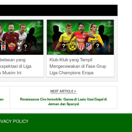
belasan yang
Klub-Klub yang Tampil
kspektasi di Liga
Mengecewakan di Fase Grup
 Musim Ini
Liga Champions Eropa
2017/2018
NEXT ARTICLE
san
Renaissance Ciro Immobile: Ganas di Lazio Usai Gagal di
Jerman dan Spanyol
IVACY POLICY