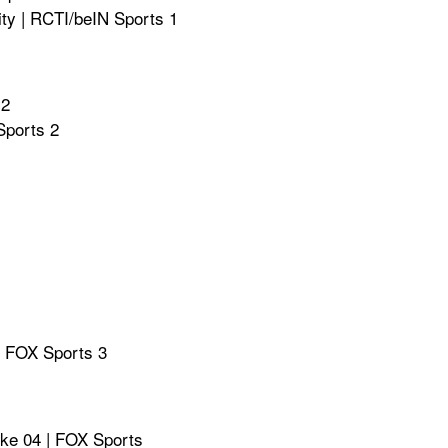
ty | RCTI/beIN Sports 1
 2
 Sports 2
| FOX Sports 3
ke 04 | FOX Sports