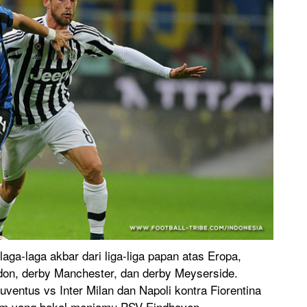
 laga-laga akbar dari liga-liga papan atas Eropa,
ndon, derby Manchester, dan derby Meyserside.
uventus vs Inter Milan dan Napoli kontra Fiorentina
rdam yang bakal menjamu PSV Eindhoven