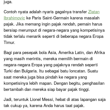
juga.
Contoh nyata adalah nyaris gagalnya transfer
Zlatan
Ibrahimovic
ke Paris Saint-Germain karena masalah
pajak. Jika memang ingin pajak rendah, pemain harus
bersiap merumput di negara-negara yang kompetisinya
tidak terlalu menarik seperti di beberapa negara Eropa
Timur.
Bagi para pesepak bola Asia, Amerika Latin, dan Afrika
yang masih merintis, mereka memilih bermain di
negara-negara Eropa yang pajaknya rendah seperti
Turki dan Bulgaria. Itu sebagai batu loncatan. Suatu
saat mereka juga bisa pindah ke negara yang
kompetisinya lebih mapan. Dengan begitu, penghasilan
bertambah dan mereka siap bayar pajak tinggi.
Jadi, teruntuk Lionel Messi, hebat di atas lapangan saja
tak cukup ya, karena Anda harus taat pajak.