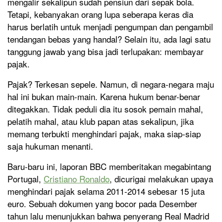
mengalir sekalipun sudah pensiun dari sepak bola.
Tetapi, kebanyakan orang lupa seberapa keras dia
harus berlatih untuk menjadi pengumpan dan pengambil
tendangan bebas yang handal? Selain itu, ada lagi satu
tanggung jawab yang bisa jadi terlupakan: membayar
pajak.
Pajak? Terkesan sepele. Namun, di negara-negara maju
hal ini bukan main-main. Karena hukum benar-benar
ditegakkan. Tidak peduli dia itu sosok pemain mahal,
pelatih mahal, atau klub papan atas sekalipun, jika
memang terbukti menghindari pajak, maka siap-siap
saja hukuman menanti.
Baru-baru ini, laporan BBC memberitakan megabintang
Portugal,
Cristiano Ronaldo
, dicurigai melakukan upaya
menghindari pajak selama 2011-2014 sebesar 15 juta
euro. Sebuah dokumen yang bocor pada Desember
tahun lalu menunjukkan bahwa penyerang Real Madrid