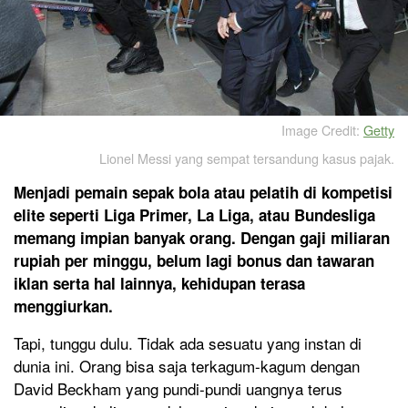
Image Credit:
Getty
Lionel Messi yang sempat tersandung kasus pajak.
Menjadi pemain sepak bola atau pelatih di kompetisi
elite seperti Liga Primer, La Liga, atau Bundesliga
memang impian banyak orang. Dengan gaji miliaran
rupiah per minggu, belum lagi bonus dan tawaran
iklan serta hal lainnya, kehidupan terasa
menggiurkan.
Tapi, tunggu dulu. Tidak ada sesuatu yang instan di
dunia ini. Orang bisa saja terkagum-kagum dengan
David Beckham yang pundi-pundi uangnya terus