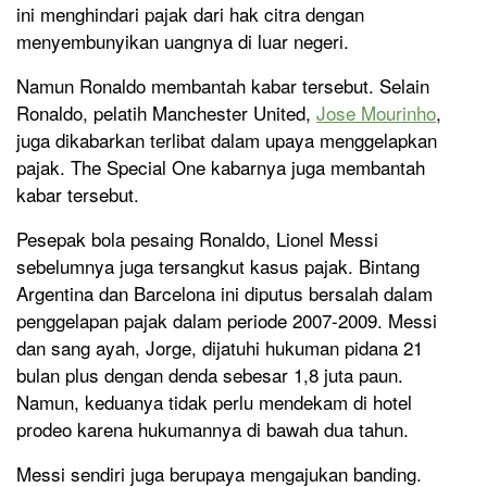
ini menghindari pajak dari hak citra dengan
menyembunyikan uangnya di luar negeri.
Namun Ronaldo membantah kabar tersebut. Selain
Ronaldo, pelatih Manchester United,
Jose Mourinho
,
juga dikabarkan terlibat dalam upaya menggelapkan
pajak. The Special One kabarnya juga membantah
kabar tersebut.
Pesepak bola pesaing Ronaldo, Lionel Messi
sebelumnya juga tersangkut kasus pajak. Bintang
Argentina dan Barcelona ini diputus bersalah dalam
penggelapan pajak dalam periode 2007-2009. Messi
dan sang ayah, Jorge, dijatuhi hukuman pidana 21
bulan plus dengan denda sebesar 1,8 juta paun.
Namun, keduanya tidak perlu mendekam di hotel
prodeo karena hukumannya di bawah dua tahun.
Messi sendiri juga berupaya mengajukan banding.