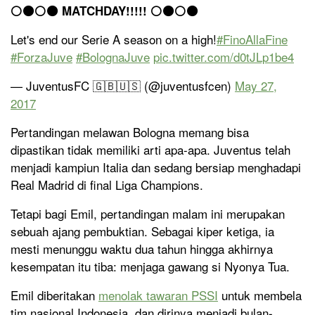
⚪️⚫️⚪️⚫️ MATCHDAY!!!!! ⚪️⚫️⚪️⚫️
Let's end our Serie A season on a high!
#FinoAllaFine
#ForzaJuve
#BolognaJuve
pic.twitter.com/d0tJLp1be4
— JuventusFC 🇬🇧🇺🇸 (@juventusfcen)
May 27,
2017
Pertandingan melawan Bologna memang bisa
dipastikan tidak memiliki arti apa-apa. Juventus telah
menjadi kampiun Italia dan sedang bersiap menghadapi
Real Madrid di final Liga Champions.
Tetapi bagi Emil, pertandingan malam ini merupakan
sebuah ajang pembuktian. Sebagai kiper ketiga, ia
mesti menunggu waktu dua tahun hingga akhirnya
kesempatan itu tiba: menjaga gawang si Nyonya Tua.
Emil diberitakan
menolak tawaran PSSI
untuk membela
tim nasional Indonesia, dan dirinya menjadi bulan-