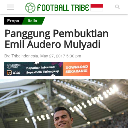
Eropa
Italia
Panggung Pembuktian
Emil Audero Mulyadi
By:
Tribeindonesia
,
May 27, 2017 5:36 pm