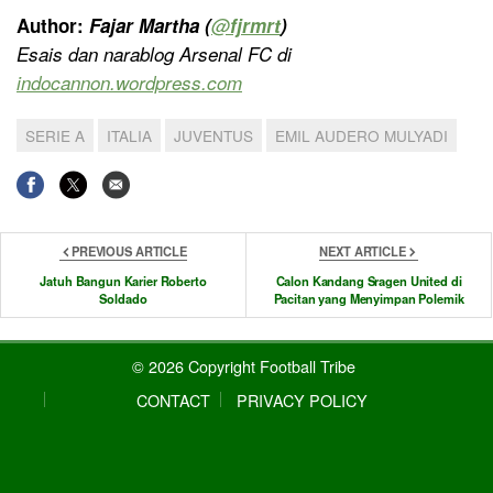
Author:
Fajar Martha (
@
fjrmrt
)
Esais dan narablog Arsenal FC di
indocannon.wordpress.com
SERIE A
ITALIA
JUVENTUS
EMIL AUDERO MULYADI
PREVIOUS ARTICLE
NEXT ARTICLE
Jatuh Bangun Karier Roberto
Calon Kandang Sragen United di
Soldado
Pacitan yang Menyimpan Polemik
© 2026 Copyright Football Tribe
CONTACT
PRIVACY POLICY