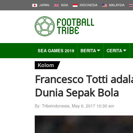
JAPAN
ASIA
INDONESIA
MALAYSIA
SEA GAMES 2019
BERITA
CERITA
Kolom
Francesco Totti ada
Dunia Sepak Bola
By:
Tribeindonesia
,
May 6, 2017 10:30 am