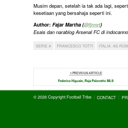
Musim depan, setelah ia tak ada lagi, seper
kesetiaan yang bersahaja seperti ini.
Author:
Fajar Martha (
@fjrmrt
)
Esais dan narablog Arsenal FC di indocann
SERIE A
FRANCESCO TOTTI
ITALIA. AS RO
PREVIOUS ARTICLE
Federico Higuain, Raja Palonetto MLS
© 2026 Copyright Football Tribe
CONTACT
PR