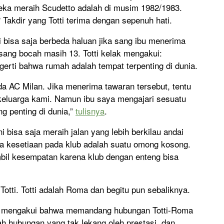
ereka meraih Scudetto adalah di musim 1982/1983.
 Takdir yang Totti terima dengan sepenuh hati.
ti bisa saja berbeda haluan jika sang ibu menerima
 sang bocah masih 13. Totti kelak mengakui:
erti bahwa rumah adalah tempat terpenting di dunia.
da AC Milan. Jika menerima tawaran tersebut, tentu
keluarga kami. Namun ibu saya mengajari sesuatu
g penting di dunia,”
tulisnya
.
i bisa saja meraih jalan yang lebih berkilau andai
ka kesetiaan pada klub adalah suatu omong kosong.
il kesempatan karena klub dengan enteng bisa
Totti. Totti adalah Roma dan begitu pun sebaliknya.
, mengakui bahwa memandang hubungan Totti-Roma
ah hubungan yang tak lekang oleh prestasi, dan,