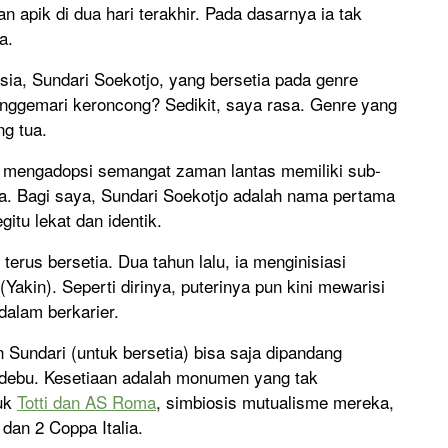
 apik di dua hari terakhir. Pada dasarnya ia tak
a.
sia, Sundari Soekotjo, yang bersetia pada genre
ggemari keroncong? Sedikit, saya rasa. Genre yang
ng tua.
g mengadopsi semangat zaman lantas memiliki sub-
ura. Bagi saya, Sundari Soekotjo adalah nama pertama
gitu lekat dan identik.
erus bersetia. Dua tahun lalu, ia menginisiasi
akin). Seperti dirinya, puterinya pun kini mewarisi
dalam berkarier.
n Sundari (untuk bersetia) bisa saja dipandang
 debu. Kesetiaan adalah monumen yang tak
uk
Totti dan AS Roma
, simbiosis mutualisme mereka,
dan 2 Coppa Italia.