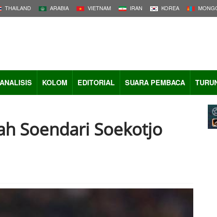
THAILAND
ARABIA
VIETNAM
IRAN
KOREA
MONGO
ANALISIS
KOLOM
EDITORIAL
SUARA PEMBACA
TURU
lah Soendari Soekotjo