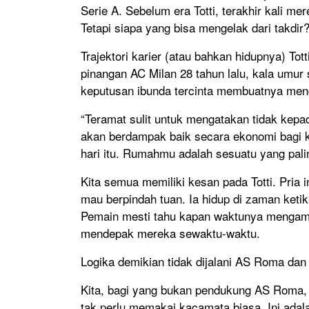
Serie A. Sebelum era Totti, terakhir kali m
Tetapi siapa yang bisa mengelak dari takdir?
Trajektori karier (atau bahkan hidupnya) Tot
pinangan AC Milan 28 tahun lalu, kala umur
keputusan ibunda tercinta membuatnya meng
“Teramat sulit untuk mengatakan tidak kepa
akan berdampak baik secara ekonomi bagi 
hari itu. Rumahmu adalah sesuatu yang palin
Kita semua memiliki kesan pada Totti. Pria in
mau berpindah tuan. Ia hidup di zaman keti
Pemain mesti tahu kapan waktunya mengamb
mendepak mereka sewaktu-waktu.
Logika demikian tidak dijalani AS Roma dan 
Kita, bagi yang bukan pendukung AS Roma
tak perlu memakai kacamata biasa. Ini adal