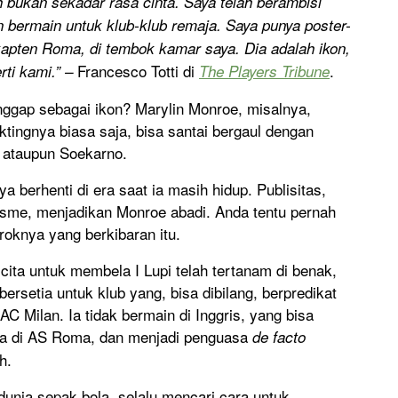
 bukan sekadar rasa cinta. Saya telah berambisi
un bermain untuk klub-klub remaja. Saya punya poster-
 kapten Roma, di tembok kamar saya. Dia adalah ikon,
Francesco Totti di
.
rti kami.” –
The Players Tribune
ggap sebagai ikon? Marylin Monroe, misalnya,
ktingnya biasa saja, bisa santai bergaul dengan
y ataupun Soekarno.
ya berhenti di era saat ia masih hidup. Publisitas,
isme, menjadikan Monroe abadi. Anda tentu pernah
oknya yang berkibaran itu.
cita untuk membela I Lupi telah tertanam di benak,
bersetia untuk klub yang, bisa dibilang, berpredikat
C Milan. Ia tidak bermain di Inggris, yang bisa
ada di AS Roma, dan menjadi penguasa
de facto
h.
unia sepak bola, selalu mencari cara untuk