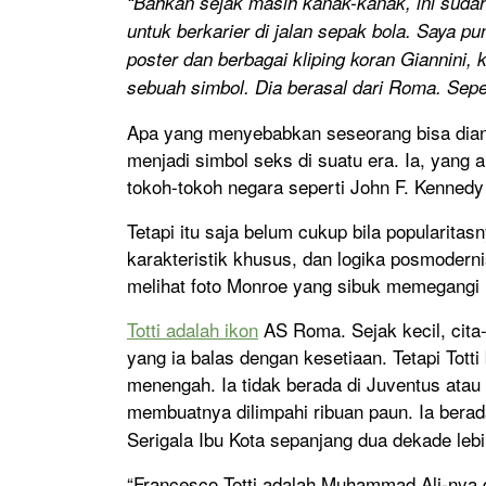
“Bahkan sejak masih kanak-kanak, ini sudah
untuk berkarier di jalan sepak bola. Saya p
poster dan berbagai kliping koran Giannini,
sebuah simbol. Dia berasal dari Roma. Sepe
Apa yang menyebabkan seseorang bisa dian
menjadi simbol seks di suatu era. Ia, yang a
tokoh-tokoh negara seperti John F. Kenned
Tetapi itu saja belum cukup bila popularitasn
karakteristik khusus, dan logika posmodern
melihat foto Monroe yang sibuk memegangi r
Totti adalah ikon
AS Roma. Sejak kecil, cita-
yang ia balas dengan kesetiaan. Tetapi Totti 
menengah. Ia tidak berada di Juventus atau A
membuatnya dilimpahi ribuan paun. Ia ber
Serigala Ibu Kota sepanjang dua dekade lebi
“Francesco Totti adalah Muhammad Ali-nya d