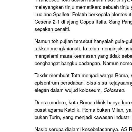
melayangkan tinju mematikan: sebuah tinju 
Luciano Spalleti. Pelatih berkepala plonto
Cesena 2-1 di ajang Coppa Italia. Sang P
sepakan penalti.
Namun toh pujian tersebut hanyalah gula-gula.
takkan mengkhianati. Ia telah menginjak usia
mengalami masa keemasan yang tidak sebenta
penghangat bangku cadangan. Namun nomor p
Takdir membuat Totti menjadi warga Roma, 
episentrum peradaban. Sisa-sisa kejayaanny
elegan dalam wujud koloseum,
.
Colosseo
Di era modern, kota Roma dilirik hanya karen
pusat agama Katolik. Roma bukan Milan, ya
bukan Turin, yang menjadi kawasan industri b
Nasib serupa dialami kesebelasannya. AS 