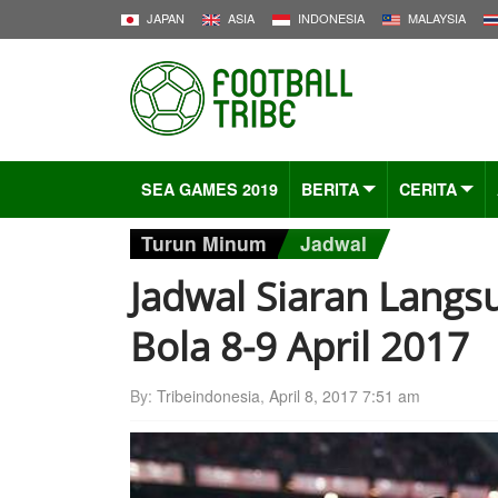
JAPAN
ASIA
INDONESIA
MALAYSIA
SEA GAMES 2019
BERITA
CERITA
Turun Minum
Jadwal
Jadwal Siaran Langs
Bola 8-9 April 2017
By:
Tribeindonesia
,
April 8, 2017 7:51 am