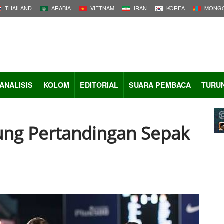
THAILAND
ARABIA
VIETNAM
IRAN
KOREA
MONGO
ANALISIS
KOLOM
EDITORIAL
SUARA PEMBACA
TURU
ung Pertandingan Sepak