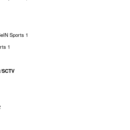
BeIN Sports 1
rts 1
/
SCTV
2