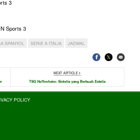
rts 3
IN Sports 3
GA SPANYOL
SERIE A ITALIA
JADWAL
NEXT ARTICLE
am
TSG Hoffenheim: Sintetis yang Berbuah Estetis
IVACY POLICY