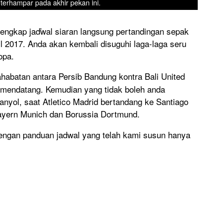
terhampar pada akhir pekan ini.
 lengkap jaďwal siaran langsung pertandingan sepak
ril 2017. Anda akan kembali disuguhi laga-laga seru
opa.
ahabatan antara Persib Bandung kontra Bali United
il mendatang. Kemudian yang tidak boleh anda
anyol, saat Atletico Madrid bertandang ke Santiago
ayern Munich dan Borussia Dortmund.
dengan panduan jadwal yang telah kami susun hanya