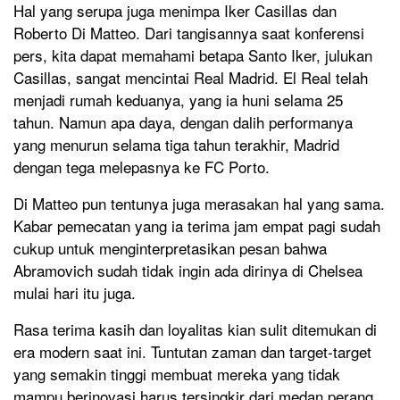
Hal yang serupa juga menimpa Iker Casillas dan
Roberto Di Matteo. Dari tangisannya saat konferensi
pers, kita dapat memahami betapa Santo Iker, julukan
Casillas, sangat mencintai Real Madrid. El Real telah
menjadi rumah keduanya, yang ia huni selama 25
tahun. Namun apa daya, dengan dalih performanya
yang menurun selama tiga tahun terakhir, Madrid
dengan tega melepasnya ke FC Porto.
Di Matteo pun tentunya juga merasakan hal yang sama.
Kabar pemecatan yang ia terima jam empat pagi sudah
cukup untuk menginterpretasikan pesan bahwa
Abramovich sudah tidak ingin ada dirinya di Chelsea
mulai hari itu juga.
Rasa terima kasih dan loyalitas kian sulit ditemukan di
era modern saat ini. Tuntutan zaman dan target-target
yang semakin tinggi membuat mereka yang tidak
mampu berinovasi harus tersingkir dari medan perang,