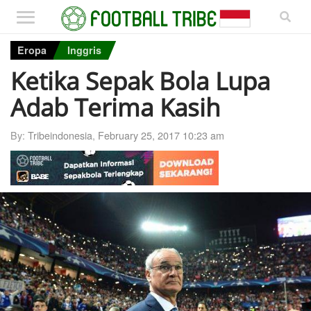
Eropa
Inggris
Ketika Sepak Bola Lupa
Adab Terima Kasih
By:
Tribeindonesia
,
February 25, 2017 10:23 am