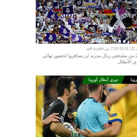
7:0 ص
نشرت في
220 من مشجعي ريال مدريد لن يسافروا لحضور نهائي
ي الأبطال
روبا
دوري أبطال أوروبا