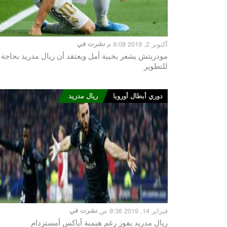
أكتوبر 2, 2019 9:08 م
نشرت في
مودريتش يشعر بخيبة أمل ويعتقد أن ريال مدريد بحاجة
للتطوير
دوري أبطال أوروبا
ريال مدريد
فبراير 14, 2019 9:36 ص
نشرت في
ريال مدريد يفوز رغم هيمنة أياكس أمستردام