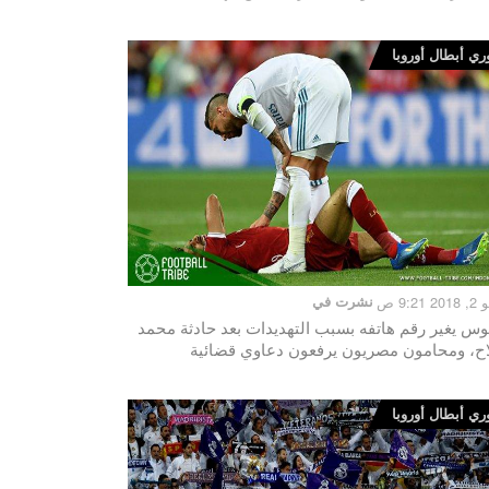
ري أبطال أوروبا
 9:21 ص
نشرت في
وس يغير رقم هاتفه بسبب التهديدات بعد حادثة محمد
ح، ومحامون مصريون يرفعون دعاوي قضائية
ري أبطال أوروبا