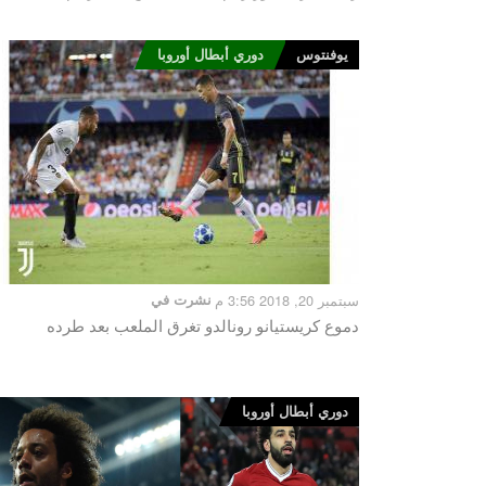
يوفنتوس
دوري أبطال أوروبا
سبتمبر 20, 2018 3:56 م
نشرت في
دموع كريستيانو رونالدو تغرق الملعب بعد طرده
دوري أبطال أوروبا