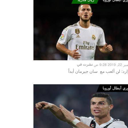
2019 9:28 ص
نشرت في
ارد: لن ألعب مع سان جيرمان أبداً
ري أبطال أوروبا