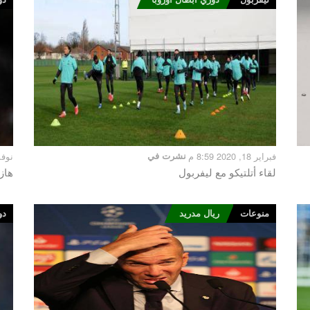
فبراير 18, 2020 8:59 م
نشرت في
نوفمبر 22, 
لقاء أتلتيكو مع ليفربول
هاز
منوعات
ريال مدريد
دو