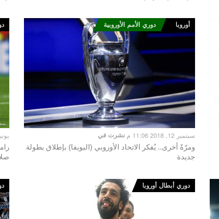
أوروبا
دوري الأمم الأوروبية
دو
سبتمبر 12, 2018 11:06 م
نشرت في
يونيو 2, 2018
ومرّةً أخرى.. يُفكر الاتحاد الأوروبي (اليويفا) بإطلاق بطولة
رام
جديدة
صلا
دوري أبطال أوروبا
دو