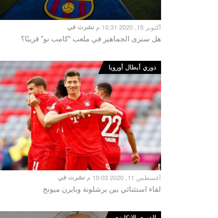
أكتوبر 15, 2020 10:31 م
نشرت في
هل سنرى الجماهير في ملعب “كامب نو” قريبًا؟
دوري أبطال أوروبا
أغسطس 11, 2020 10:03 م
نشرت في
لقاء استثنائي بين برشلونة وبايرن ميونخ
الدوري الإنكليزي