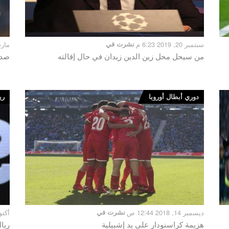
سبتمبر 20, 2019 6:23 م
نشرت في
مارس 22, 19
من سيحل محل زين الدين زيدان في حال إقالته
صدو
دوري أبطال أوروبا
ري
ديسمبر 14, 2018 12:44 ص
نشرت في
أكتوبر 1, 18
هزيمة كراسنودار على يد إشبيلية
ريا