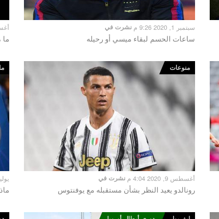
سبتمبر 1, 2020 9:26 م
نشرت في
أغسطس 16
ساعات الحسم لبقاء ميسي أو رحيله
ما 
منوعات
ما
أغسطس 9, 2020 4:04 م
نشرت في
يوليو 12, 2020
رونالدو يعيد النظر بشأن مستقبله مع يوفنتوس
ماذ
ليفربول
دوري أبطال أوروبا
دو