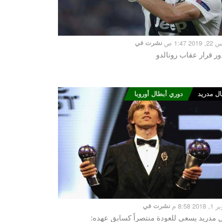
20 1:47 ص
نشرت في
ر قرار عقاب رونالدو
ال مدريد
دوري أبطال أوروبا
20 8:58 م
نشرت في
ل مدريد يسعى للعودة منتصراً كسابق عهده: